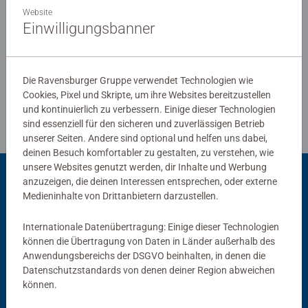
Profi: Hier findet jeder Puzzleliebhaber das perfekte
Website
Puzzle!
Einwilligungsbanner
Verfasse eine Bewertung
Die Ravensburger Gruppe verwendet Technologien wie
Richtlinien für Bewertungen
Cookies, Pixel und Skripte, um ihre Websites bereitzustellen
und kontinuierlich zu verbessern. Einige dieser Technologien
sind essenziell für den sicheren und zuverlässigen Betrieb
unserer Seiten. Andere sind optional und helfen uns dabei,
deinen Besuch komfortabler zu gestalten, zu verstehen, wie
unsere Websites genutzt werden, dir Inhalte und Werbung
anzuzeigen, die deinen Interessen entsprechen, oder externe
Passend dazu
Medieninhalte von Drittanbietern darzustellen.
Internationale Datenübertragung: Einige dieser Technologien
können die Übertragung von Daten in Länder außerhalb des
Anwendungsbereichs der DSGVO beinhalten, in denen die
Datenschutzstandards von denen deiner Region abweichen
können.