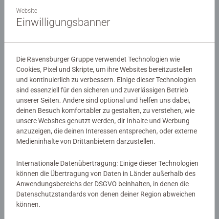
werden
Website
Einwilligungsbanner
Um am Ravensburger Partnerprogramm teilnehmen
zu können, melden Sie sich beim Netzwerk impact an
Die Ravensburger Gruppe verwendet Technologien wie
und lassen Sie sich freischalten.
Cookies, Pixel und Skripte, um ihre Websites bereitzustellen
Bedienen Sie sich an unseren vielfältigen
und kontinuierlich zu verbessern. Einige dieser Technologien
Werbemitteln und binden Sie diese auf Ihrer Website
sind essenziell für den sicheren und zuverlässigen Betrieb
ein.
unserer Seiten. Andere sind optional und helfen uns dabei,
Werden über diese Werbemittel Verkäufe im
deinen Besuch komfortabler zu gestalten, zu verstehen, wie
Ravensburger Online Shop generiert, erhalten Sie eine
unsere Websites genutzt werden, dir Inhalte und Werbung
lukrative Provision.
anzuzeigen, die deinen Interessen entsprechen, oder externe
Medieninhalte von Drittanbietern darzustellen.
Kontakt
Internationale Datenübertragung: Einige dieser Technologien
können die Übertragung von Daten in Länder außerhalb des
Falls Sie Fragen zu unserem Partnerprogramm haben,
Anwendungsbereichs der DSGVO beinhalten, in denen die
Datenschutzstandards von denen deiner Region abweichen
schicken Sie eine Email
können.
an
affiliateROS@ravensburger.de
oder melden Sie sich