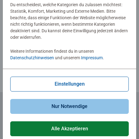
hier direkt für
impact
an. Wir freuen uns über jede
Du entscheidest, welche Kategorien du zulassen möchtest:
Vorstellung eines Partnerprojektes!
Statistik, Komfort, Marketing und Externe Medien. Bitte
beachte, dass einige Funktionen der Website möglicherweise
Die wichtigsten Voraussetzungen zur Teilnahme an
nicht richtig funktionieren, wenn bestimmte Kategorien
unserem Programm:
deaktiviert sind. Du kannst deine Einwilligung jederzeit ändern
oder widerrufen.
Sie sind mindestens 18 Jahre alt
Weitere Informationen findest du in unseren
Sie verfügen über eine Website mit privatem oder
Datenschutzhinweisen
und unserem
Impressum
.
gewerblichem Hintergrund
Ihre Website entspricht den Teilnahmebedingungen
des Ravensburger Affiliateprogrammes
Einstellungen
Nur Notwendige
Zum Newsletter anmelden
... und 5 € Gutschein sichern!
Alle Akzeptieren