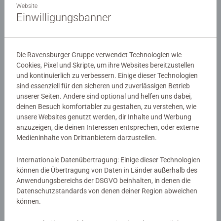
Website
Einwilligungsbanner
Die Ravensburger Gruppe verwendet Technologien wie
Cookies, Pixel und Skripte, um ihre Websites bereitzustellen
und kontinuierlich zu verbessern. Einige dieser Technologien
sind essenziell für den sicheren und zuverlässigen Betrieb
unserer Seiten. Andere sind optional und helfen uns dabei,
deinen Besuch komfortabler zu gestalten, zu verstehen, wie
unsere Websites genutzt werden, dir Inhalte und Werbung
anzuzeigen, die deinen Interessen entsprechen, oder externe
Medieninhalte von Drittanbietern darzustellen.
Internationale Datenübertragung: Einige dieser Technologien
können die Übertragung von Daten in Länder außerhalb des
Wo finde ich die Chargenummern auf dem Produkt?
Anwendungsbereichs der DSGVO beinhalten, in denen die
Datenschutzstandards von denen deiner Region abweichen
Die Chargennummern findest du auf der Unterseite der
können.
Verpackung sowie auf dem Produkt (unter einem der drei