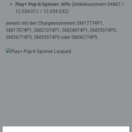
Play+ Pop-it-Spinner: Affe
(Artikelnummern 04867 /
12.034.011 / 12.034.032)
jeweils mit den Chargennummern SM17774P1,
SM17874P1, SM21374P1, SM24874P1, SM35974P3,
SM36774P3, SM35974P5 oder SM36774P5.