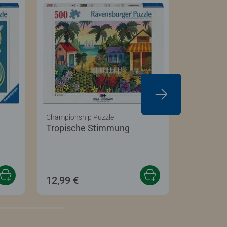
Championship Puzzle
Championsh
Tropische Stimmung
Atlanta S
Abendd
12,99 €
12,99 €