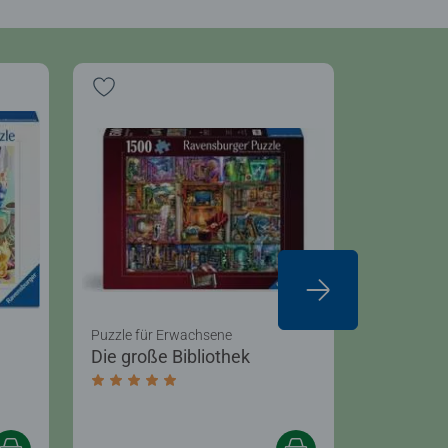
Puzzle für Erwachsene
Puzzle für
Die große Bibliothek
Mit Hund
Durchschnittliche Bewertung 5,0 von 5 Stern