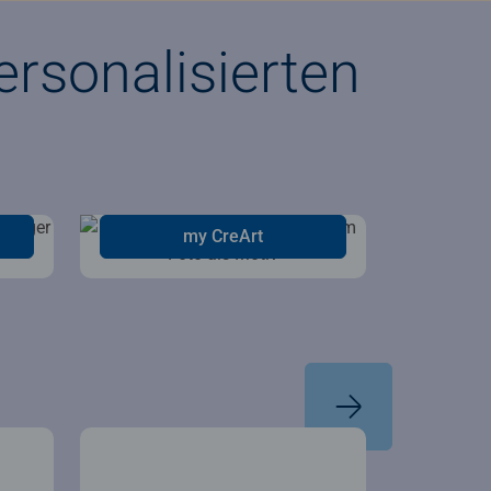
rsonalisierten
my CreArt