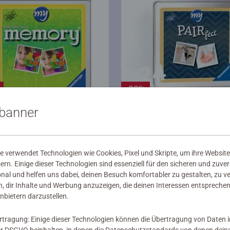
-20%
sbanner
memory
my Ravensburger Fotospiele
Ravensburger Foto
my Ravensburger 24 Ka
®
mory
personalisiert 48
personalisiertes PAIRfec
chschnittliche Bewertung 4,9 von 5 Sternen.
ten
90 €
24,90 €
 verwendet Technologien wie Cookies, Pixel und Skripte, um ihre Website
92 €
19,92 €
sern. Einige dieser Technologien sind essenziell für den sicheren und zuve
42 €
18,67 €
Club Price
Club Price
onal und helfen uns dabei, deinen Besuch komfortabler zu gestalten, zu v
, dir Inhalte und Werbung anzuzeigen, die deinen Interessen entsprechen
nbietern darzustellen.
rtragung: Einige dieser Technologien können die Übertragung von Daten 