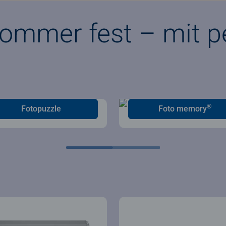
ommer fest – mit pe
®
Fotopuzzle
Foto memory