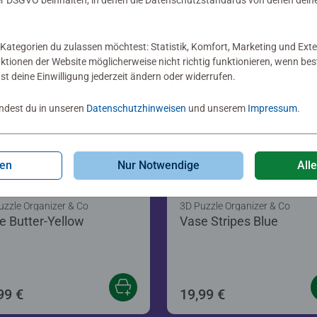
 DSGVO beinhalten, in denen die Datenschutzstandards von denen dein
Kategorien du zulassen möchtest: Statistik, Komfort, Marketing und Exte
nktionen der Website möglicherweise nicht richtig funktionieren, wenn b
nst deine Einwilligung jederzeit ändern oder widerrufen.
indest du in unseren
Datenschutzhinweisen
und unserem
Impressum
.
gen
Nur Notwendige
All
uzzle Organizer & Co
3D Puzzle Organizer & Co
e Butter-Yellow
Vase Stripes Blue
99 €
19,99 €