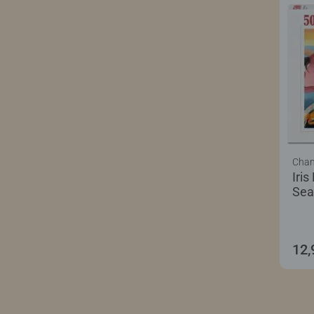
Cham
Iris
Sea
12,