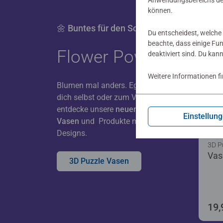
Anwendungsbereichs der
können.
🌼 Buntes für den Sommer
Du entscheidest, welche 
beachte, dass einige Fu
Flower Power
deaktiviert sind. Du kan
Weitere Informationen f
Blumen mal anders. Egal ob für
dich selbst oder zum Verschenken -
entdecke unsere
neuen 3D Puzzle
Einstellun
Vasen
und Produkte mit floralen
Designs.
3D P
Vas
3D Puzzle Vasen
19,