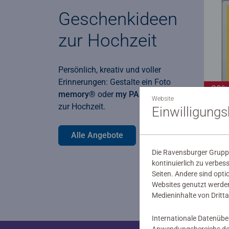
Geschenkideen
zur Hochzeit
Persönlich, kreativ und voller
Erinnerungen: Gestalte ein Foto
-20%
memory®
oder
my PAIRfect
Spiel
Website
zur Hochzeit.
Einwilligung
my 
my 
me
Dur
Alle Angebote
Kar
29,
Die Ravensburger Gruppe
23,
kontinuierlich zu verbes
22,
Seiten. Andere sind opti
Websites genutzt werden
Medieninhalte von Dritta
Internationale Datenübe