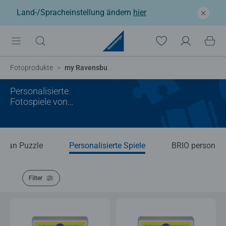
Land-/Spracheinstellung ändern
hier
Fotoprodukte
my Ravensburger Fotospiele
Personalisierte
Fotospiele von
Ravensburger
tplan Puzzle
Personalisierte Spiele
BRIO personalis
Filter