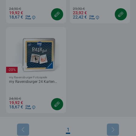
24,90 €
29,90 €
19,92 €
23,92 €
18,67 €
22,42 €
Club
Club
Price
Price
-20%
my Ravensburger Fotospiele
my Ravensburger 24 Karten
personalisiertes PAIRfect
24,90 €
19,92 €
18,67 €
Club
Price
1