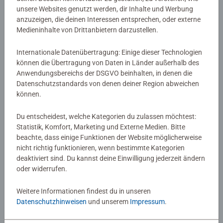
unsere Websites genutzt werden, dir Inhalte und Werbung
anzuzeigen, die deinen Interessen entsprechen, oder externe
Medieninhalte von Drittanbietern darzustellen.
Individuelle Spiele
Internationale Datenübertragung: Einige dieser Technologien
können die Übertragung von Daten in Länder außerhalb des
– eine originelle Geschenkidee
Anwendungsbereichs der DSGVO beinhalten, in denen die
Datenschutzstandards von denen deiner Region abweichen
Viele Fotos sind einfach zu schade fürs Archiv.
Behalte
können.
deine schönsten Momente lieber spielerisch in
Erinnerung
: Mit unserem Produkt-Designer kannst du
Du entscheidest, welche Kategorien du zulassen möchtest:
Ravensburger Spiele selbst gestalten
. Verleihe
Statistik, Komfort, Marketing und Externe Medien. Bitte
beachte, dass einige Funktionen der Website möglicherweise
Spielkarten
mit deinen Bildern
eine persönliche Note.
nicht richtig funktionieren, wenn bestimmte Kategorien
Selbstverständlich wird auch die Metallbox für jedes
deaktiviert sind. Du kannst deine Einwilligung jederzeit ändern
personalisierte Spiel individuell bedruckt.
oder widerrufen.
Ein
personalisiertes Spiel
ist ein perfektes Geschenk – zu
Weitere Informationen findest du in unseren
jedem Anlass. Ob zur Hochzeit, zum Geburtstag oder zu
Datenschutzhinweisen
und unserem
Impressum
.
Weihnachten, ein original
Ravensburger Spiel mit
eigenen Fotos
ist immer etwas ganz Besonderes.