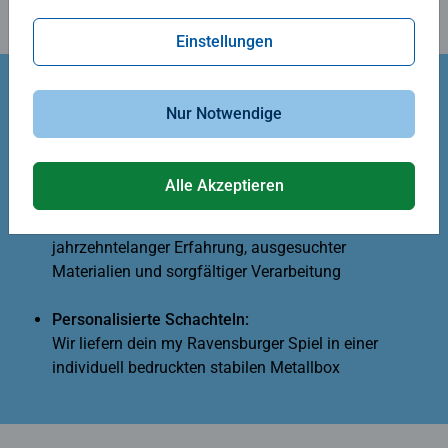
Einstellungen
Deine Vorteile:
Nur Notwendige
Personalisierte Kartenspiele:
Garantieren Abwechslung und individuellen
Spielspaß für jedes Alter
Alle Akzeptieren
Bewährte Ravensburger Qualität:
Dank
jahrzehntelanger Erfahrung, ausgesuchter
Materialien und sorgfältiger Verarbeitung
Personalisierte Schachteln:
Wir liefern dein my Ravensburger Spiel in einer
individuell bedruckten stabilen Metallbox