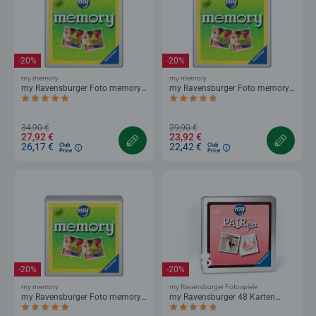
-20%
-20%
my memory
my memory
®
®
my Ravensburger Foto memory
my Ravensburger Foto memory
personalisiert 72 Karten
personalisiert 48 Karten
Durchschnittliche Bewertung 4,7 von 5 Sternen.
Durchschnittliche Bewertung 4,9 von 5 
34,90 €
29,90 €
27,92 €
23,92 €
26,17 €
22,42 €
Club
Club
Price
Price
-20%
-20%
my memory
my Ravensburger Fotospiele
®
my Ravensburger Foto memory
my Ravensburger 48 Karten
personalisiert 24 Karten
personalisiertes PAIRfect
Durchschnittliche Bewertung 5,0 von 5 Sternen.
Durchschnittliche Bewertung 5,0 von 5 