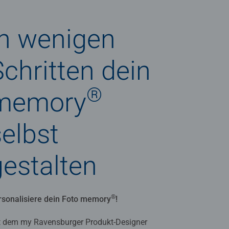
In wenigen
Schritten dein
®
memory
selbst
gestalten
®
rsonalisiere dein Foto memory
!
t dem my Ravensburger Produkt-Designer