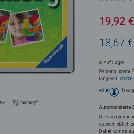
Durchschnittlic
19,92 
18,67 €
Auf Lager
Personalisierte 
längere
Lieferze
+
200
Treue
®
 99
memory
Automatisierte 
Die von dir hoch
ausschließlich z
Dabei kommt auc