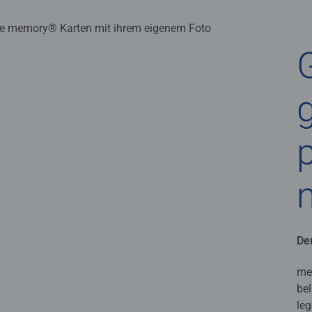
Der
me
bel
leg