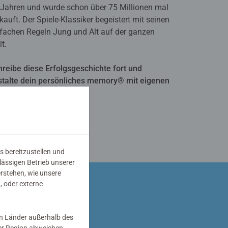
 Jahren und wurde schon über 75 Millionen mal
kauft. Der Spiele-Klassiker begeistert mit seinen
nfachen Regeln Jung und Alt auf der ganzen
t.
hreibe diese Erfolgsgeschichte fort und
stalte dein persönliches memory® mit eigenen
dern!
Jetzt gestalten!
s bereitzustellen und
rlässigen Betrieb unserer
erstehen, wie unsere
, oder externe
in Länder außerhalb des