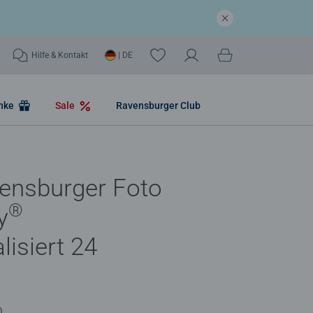
Hilfe & Kontakt
| DE
nke
Sale
Ravensburger Club
ensburger Foto
®
y
lisiert 24
)