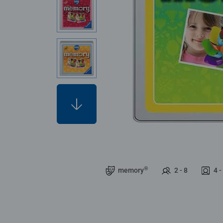
®
memory
2 - 8
4 -