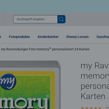
Suchbegriff eingeben
e
Fotoprodukte
Kinderbücher
Disney Lorcana
Gesche
®
my Ravensburger Foto memory
personalisiert 24 Karten
my Rav
memor
persona
Karten
(7