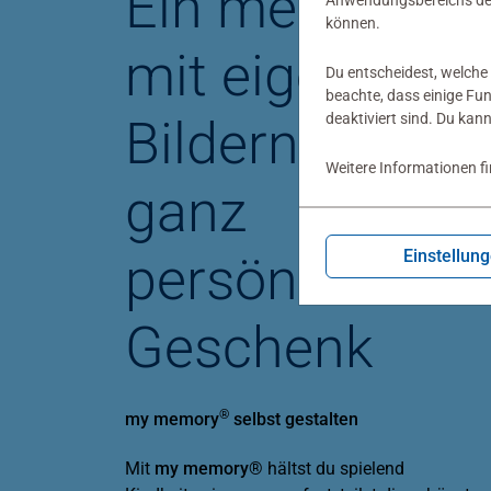
Ein memory
Anwendungsbereichs der
können.
mit eigenen
Du entscheidest, welche 
beachte, dass einige Fu
deaktiviert sind. Du kan
Bildern ist ein
Weitere Informationen f
ganz
Einstellun
persönliches
Geschenk
®
my memory
selbst gestalten
Mit
my memory®
hältst du spielend