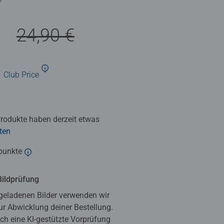
he Bewertung 5,0 von 5 Sternen.
€
24,90 €
Club Price
Produkte haben derzeit etwas
iten
punkte
Bildprüfung
geladenen Bilder verwenden wir
ur Abwicklung deiner Bestellung.
h eine KI-gestützte Vorprüfung