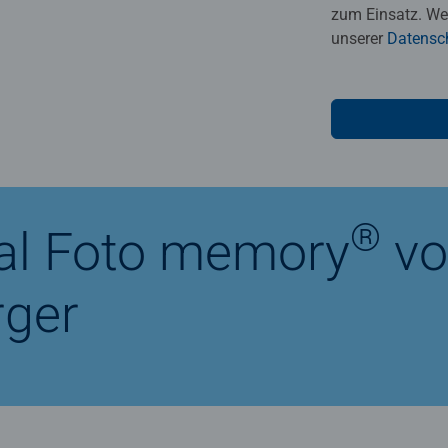
zum Einsatz. Wei
unserer
Datensc
®
nal Foto memory
vo
ger