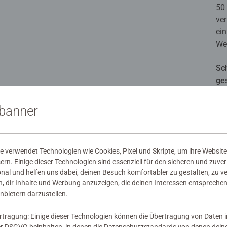
50
ver
ei
Wel
Sc
ge
Bil
sbanner
 verwendet Technologien wie Cookies, Pixel und Skripte, um ihre Website
sern. Einige dieser Technologien sind essenziell für den sicheren und zuve
onal und helfen uns dabei, deinen Besuch komfortabler zu gestalten, zu v
, dir Inhalte und Werbung anzuzeigen, die deinen Interessen entsprechen
nbietern darzustellen.
rtragung: Einige dieser Technologien können die Übertragung von Daten 