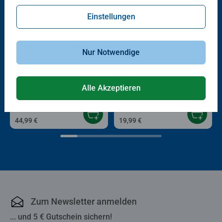
Einstellungen
Nur Notwendige
®
Lernspiele
tiptoi
Bücher
ACTIVE Set Kunterbuntes Tanz-
Wir entdecken die Musik
Theater
Alle Akzeptieren
Durchschnittliche Bewertung 4,8 von 5 
44,99 €
19,99 €
Zum Newsletter anmelden
... und 5 € Gutschein sichern!