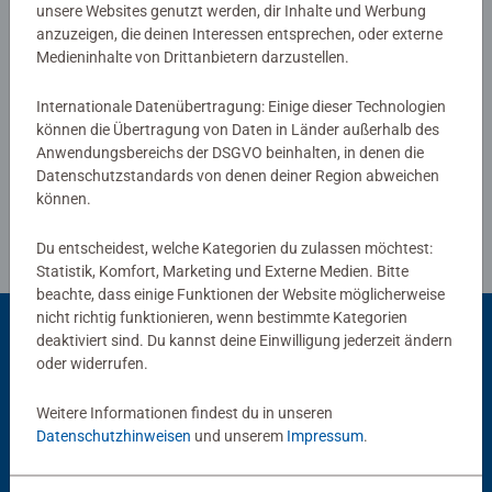
für Kinder ab 2 Jahren. Die zugehörigen Audiodateien lädt
unsere Websites genutzt werden, dir Inhalte und Werbung
Bewertungen
man einfach, sicher und schnell über den tiptoi-Manager
anzuzeigen, die deinen Interessen entsprechen, oder externe
Medieninhalte von Drittanbietern darzustellen.
oder die optional erhältliche Ladestation auf den Stift.
Internationale Datenübertragung: Einige dieser Technologien
tiptoi-Stift nicht enthalten. Muss separat erworben
können die Übertragung von Daten in Länder außerhalb des
Richtlinien für Bewertungen
werden.
Anwendungsbereichs der DSGVO beinhalten, in denen die
Datenschutzstandards von denen deiner Region abweichen
können.
Du entscheidest, welche Kategorien du zulassen möchtest:
Statistik, Komfort, Marketing und Externe Medien. Bitte
beachte, dass einige Funktionen der Website möglicherweise
nicht richtig funktionieren, wenn bestimmte Kategorien
deaktiviert sind. Du kannst deine Einwilligung jederzeit ändern
oder widerrufen.
Beliebte Auswahl
Weitere Informationen findest du in unseren
Andere Kunden mögen auch
Datenschutzhinweisen
und unserem
Impressum
.