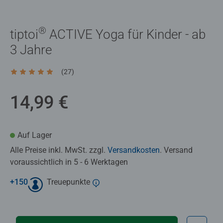
®
tiptoi
ACTIVE Yoga für Kinder - ab
3 Jahre
(27)
Durchschnittliche Bewertung 4,9 von 5 Sternen.
14,99 €
Auf Lager
Alle Preise inkl. MwSt. zzgl.
Versandkosten
. Versand
voraussichtlich in 5 - 6 Werktagen
+
150
Treuepunkte