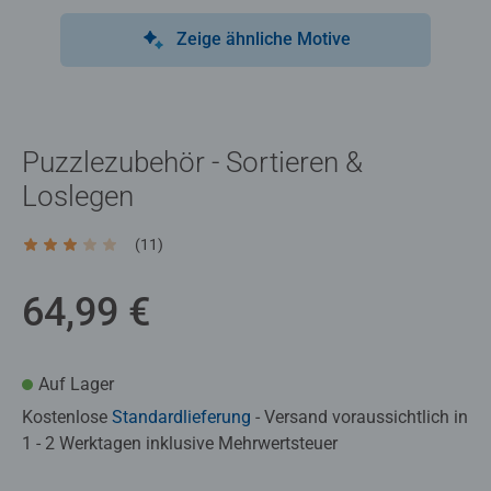
Zeige ähnliche Motive
Puzzlezubehör - Sortieren &
Loslegen
(11)
Durchschnittliche Bewertung 3,2 von 5 Sternen.
64,99 €
Auf Lager
Kostenlose
Standardlieferung
- Versand voraussichtlich in
1 - 2 Werktagen inklusive Mehrwertsteuer