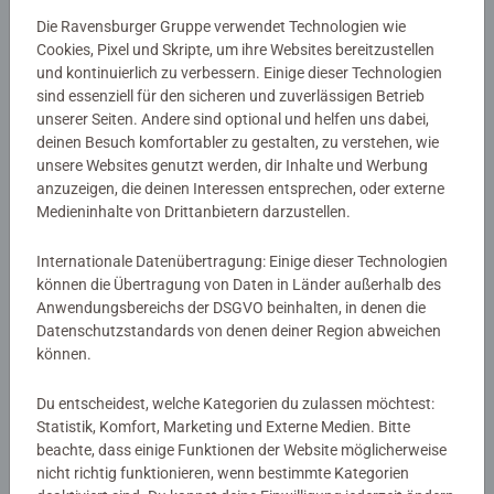
Die Ravensburger Gruppe verwendet Technologien wie
Vorteile der Ravensburger Puzzle-Mappe
Cookies, Pixel und Skripte, um ihre Websites bereitzustellen
und kontinuierlich zu verbessern. Einige dieser Technologien
1.
Premium-Qualität:
Hergestellt aus langlebigen
sind essenziell für den sicheren und zuverlässigen Betrieb
Materialien, die dafür sorgen, dass deine Puzzles sicher
unserer Seiten. Andere sind optional und helfen uns dabei,
deinen Besuch komfortabler zu gestalten, zu verstehen, wie
und geschützt bleiben.
unsere Websites genutzt werden, dir Inhalte und Werbung
anzuzeigen, die deinen Interessen entsprechen, oder externe
2.
Praktisches Design:
Mit einer weichen Filzoberfläche,
Medieninhalte von Drittanbietern darzustellen.
die das Verrutschen der Puzzleteile verhindert und das
Puzzle in seinem letzten Fertigungsstand sichert.
Internationale Datenübertragung: Einige dieser Technologien
können die Übertragung von Daten in Länder außerhalb des
3.
Einfacher Transport:
Leicht und tragbar, perfekt für
Anwendungsbereichs der DSGVO beinhalten, in denen die
unterwegs oder um deine Puzzles an einem sicheren Ort
Datenschutzstandards von denen deiner Region abweichen
können.
aufzubewahren.
Du entscheidest, welche Kategorien du zulassen möchtest:
4.
Vielseitig einsetzbar:
Geeignet für Puzzles
Statistik, Komfort, Marketing und Externe Medien. Bitte
unterschiedlicher Größen bis zu 1000 Teilen.
beachte, dass einige Funktionen der Website möglicherweise
nicht richtig funktionieren, wenn bestimmte Kategorien