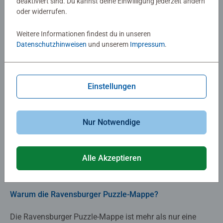
deaktiviert sind. Du kannst deine Einwilligung jederzeit ändern
oder widerrufen.
Weitere Informationen findest du in unseren
Datenschutzhinweisen
und unserem
Impressum
.
Schritt 1: Sortieren
Einstellungen
Stelle sicher, dass deine Arbeitsfläche sauber und eben
ist. Öffne die Puzzle-Mappe und lege sie vollständig auf
Nur Notwendige
die Oberfläche aus. Nutze die verschiedenen Sortierboxen,
um deine Puzzleteile nach Farben und Formen zu
sortieren.
Alle Akzeptieren
Warum die Ravensburger Puzzle-Mappe?
Die Ravensburger Puzzle-Mappe ist mehr als nur eine