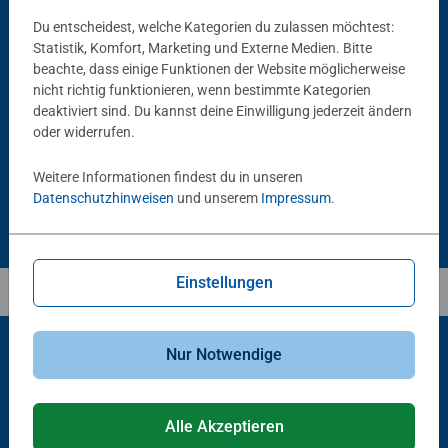
Du entscheidest, welche Kategorien du zulassen möchtest:
Statistik, Komfort, Marketing und Externe Medien. Bitte
Puzzlezubehör
Puzzlezubehör
beachte, dass einige Funktionen der Website möglicherweise
Puzzle Conserver Permanent
Puzzle-Rahmen, schwarz
nicht richtig funktionieren, wenn bestimmte Kategorien
Durchschnittliche Bewertung 4,4 von 5 Sternen.
deaktiviert sind. Du kannst deine Einwilligung jederzeit ändern
oder widerrufen.
13,99 €
40,00 €
Weitere Informationen findest du in unseren
Datenschutzhinweisen
und unserem
Impressum
.
Einstellungen
Nur Notwendige
Beliebte Auswahl
Alle Akzeptieren
Andere Kunden mögen auch