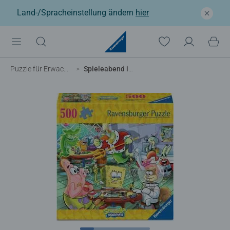
Land-/Spracheinstellung ändern
hier
Puzzle für Erwachsene
Spieleabend in der Krossen Krabbe