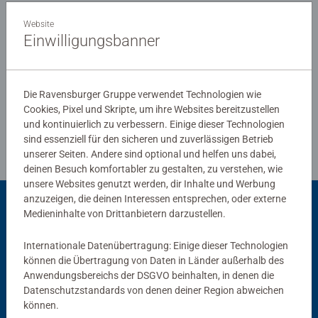
0/0
äußerster Uhrmacherpräzision im oberschwäbischen
Website
Ravensburg hergestellt werden. Jahrzehntelange
Einwilligungsbanner
Erfahrung in der Puzzleproduktion, den hohen
Qualitätsanspruch an Material, Motiv und Design lassen
Verfasse eine Bewertung
die Herzen der Puzzler höherschlagen und erleben, wie
Die Ravensburger Gruppe verwendet Technologien wie
eins zum andern passt. Das ist die Ravensburger
Cookies, Pixel und Skripte, um ihre Websites bereitzustellen
Richtlinien für Bewertungen
Leidenschaft für Qualität.
und kontinuierlich zu verbessern. Einige dieser Technologien
sind essenziell für den sicheren und zuverlässigen Betrieb
unserer Seiten. Andere sind optional und helfen uns dabei,
deinen Besuch komfortabler zu gestalten, zu verstehen, wie
unsere Websites genutzt werden, dir Inhalte und Werbung
anzuzeigen, die deinen Interessen entsprechen, oder externe
Medieninhalte von Drittanbietern darzustellen.
Passend dazu
Internationale Datenübertragung: Einige dieser Technologien
können die Übertragung von Daten in Länder außerhalb des
Anwendungsbereichs der DSGVO beinhalten, in denen die
Datenschutzstandards von denen deiner Region abweichen
können.