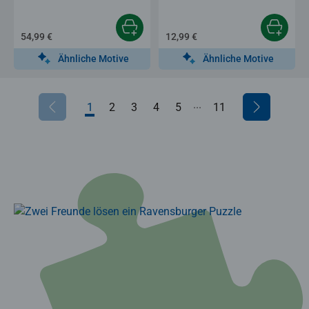
54,99 €
12,99 €
Ähnliche Motive
Ähnliche Motive
...
1
2
3
4
5
6
11
7
8
9
10