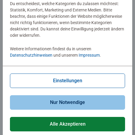
Kirschblüte in Japan
Spider-Man Brand New Day
Du entscheidest, welche Kategorien du zulassen möchtest:
Movie
Statistik, Komfort, Marketing und Externe Medien. Bitte
beachte, dass einige Funktionen der Website möglicherweise
nicht richtig funktionieren, wenn bestimmte Kategorien
16,99 €
12,99 €
deaktiviert sind. Du kannst deine Einwilligung jederzeit ändern
oder widerrufen.
Ähnliche Motive
Ähnliche Motive
Weitere Informationen findest du in unseren
Datenschutzhinweisen
und unserem
Impressum
.
Einstellungen
Puzzle für Erwachsene
Puzzle für Erwachsene
Fast jeder ist verrückt
Glorious Garden Center
Nur Notwendige
Durchschnittliche Bewertung 4,5 von 5 Sternen.
Alle Akzeptieren
16,99 €
12,99 €
Ähnliche Motive
Ähnliche Motive