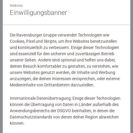
Website
Einwilligungsbanner
Puzzle für Erwachsene
Championship Puzzle
Die Ravensburger Gruppe verwendet Technologien wie
Weihnachtsmann & Co.KG
Achtsam im Augenblick
Cookies, Pixel und Skripte, um ihre Websites bereitzustellen
und kontinuierlich zu verbessern. Einige dieser Technologien
sind essenziell für den sicheren und zuverlässigen Betrieb
unserer Seiten. Andere sind optional und helfen uns dabei,
15,99 €
12,99 €
deinen Besuch komfortabler zu gestalten, zu verstehen, wie
Ähnliche Motive
Ähnliche Motive
unsere Websites genutzt werden, dir Inhalte und Werbung
anzuzeigen, die deinen Interessen entsprechen, oder externe
Medieninhalte von Drittanbietern darzustellen.
Internationale Datenübertragung: Einige dieser Technologien
können die Übertragung von Daten in Länder außerhalb des
Anwendungsbereichs der DSGVO beinhalten, in denen die
Datenschutzstandards von denen deiner Region abweichen
können.
Puzzle für Erwachsene
Puzzle für Erwachsene