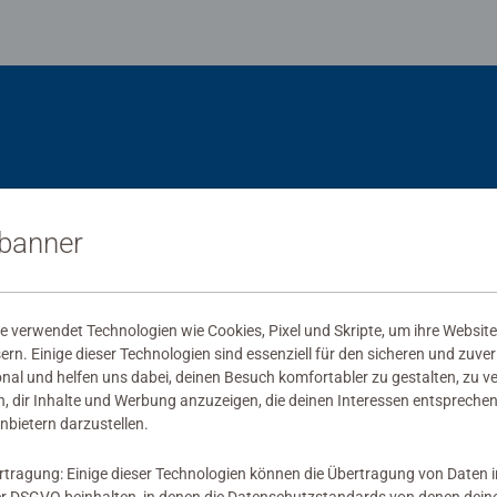
sbanner
 verwendet Technologien wie Cookies, Pixel und Skripte, um ihre Website
sern. Einige dieser Technologien sind essenziell für den sicheren und zuve
onal und helfen uns dabei, deinen Besuch komfortabler zu gestalten, zu v
, dir Inhalte und Werbung anzuzeigen, die deinen Interessen entsprechen
nbietern darzustellen.
rtragung: Einige dieser Technologien können die Übertragung von Daten 