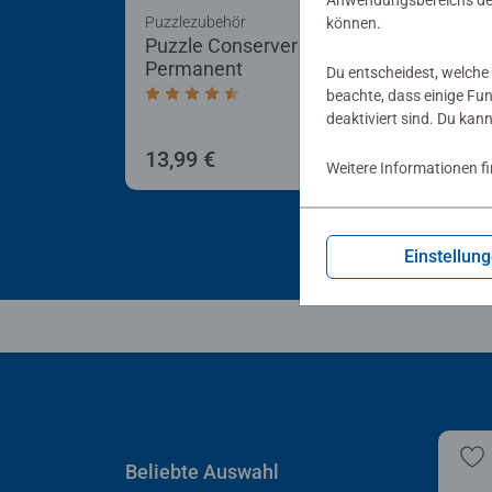
Anwendungsbereichs der
Puzzlezubehör
Puzz
können.
Puzzle Conserver
Puz
Permanent
Du entscheidest, welche 
beachte, dass einige Fu
Durchschnittliche Bewertung 4,4 von 5 
deaktiviert sind. Du kan
13,99 €
40,
Weitere Informationen f
Einstellun
Beliebte Auswahl