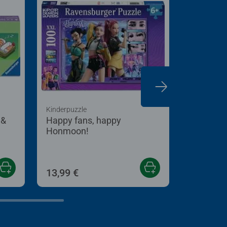
Kinderpuzzle
Puzzle für
 &
Happy fans, happy
Die Erde
Honmoon!
13,99 €
15,99 €