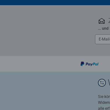
... und
Sie kö
Widerr
alle e