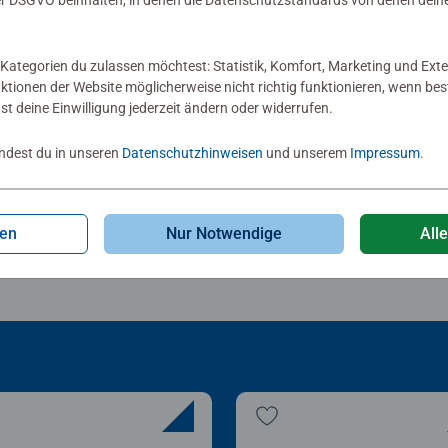
 DSGVO beinhalten, in denen die Datenschutzstandards von denen dein
lezubehör
Puzzlezubehör
zle-Rahmen, schwarz
Puzzle-Rahmen, schwar
Kategorien du zulassen möchtest: Statistik, Komfort, Marketing und Exte
nktionen der Website möglicherweise nicht richtig funktionieren, wenn b
Sternen.
nst deine Einwilligung jederzeit ändern oder widerrufen.
00 €
30,00 €
indest du in unseren
Datenschutzhinweisen
und unserem
Impressum
.
gen
Nur Notwendige
All