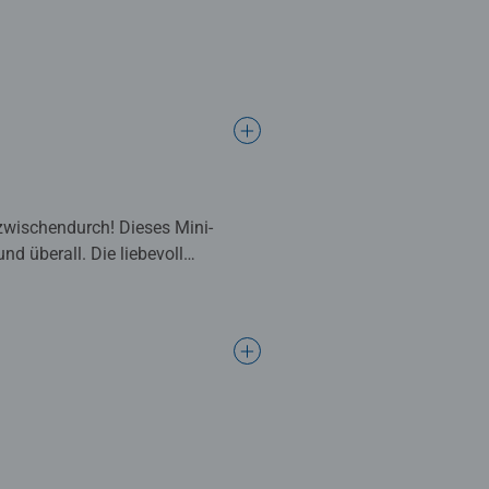
 zwischendurch! Dieses Mini-
d überall. Die liebevoll
rd jedes fertige Puzzle zum
! Das Set aus 3 Mini-Puzzles mit
er bewährten Ravensburger
enstruktur wirken die Bilder
ffelei können Sie Ihr fertiges