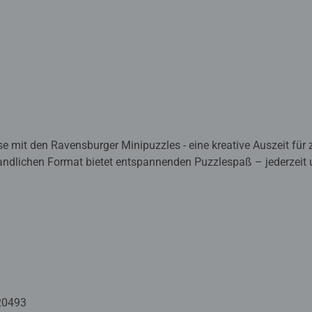
se mit den Ravensburger Minipuzzles - eine kreative Auszeit für
andlichen Format bietet entspannenden Puzzlespaß – jederzeit un
nd Freude in Ihren Alltag. Mit der beiliegenden Mini-Staffelei wi
hreibtisch oder im Regal.
rmat – für kreative Auszeiten zu Hause, im Büro oder unterwegs
evoll gestalteten Motiven, präzise gestanzten Puzzleteilen und d
 gelungenes Puzzle-Erlebnis. Dank hochwertigem Papier mit Lein
angenehm blendfrei. Das Highlight: Mit der beiliegenden Mini-Sta
 auf dem Schreibtisch, im Regal oder als kleines Geschenk.
20493