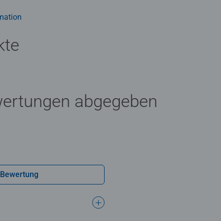
er ab 10 Jahren.
mation
kte
wertungen abgegeben
 Bewertung