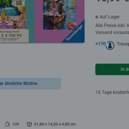
Auf Lager
Alle Preise inkl.
Versand voraussi
+
170
Treue
In 
ge ähnliche Motive
14 Tage kostenf
100
31,80 x 14,30 x 4,80 cm