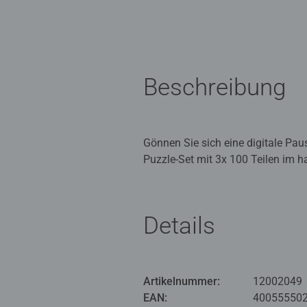
Beschreibung
Gönnen Sie sich eine digitale Pau
Puzzle-Set mit 3x 100 Teilen im h
gestalteten Motive bringen Farbe u
dekorativen Hingucker auf dem Sc
Details
Dreifacher Puzzlespaß im Mini-Fo
je 100 Teilen begeistert mit lieb
Passgenauigkeit – für ein rundum
besonders klar, lebendig und sind 
Artikelnummer:
12002049
Puzzle stilvoll präsentieren – ob
EAN:
40055550