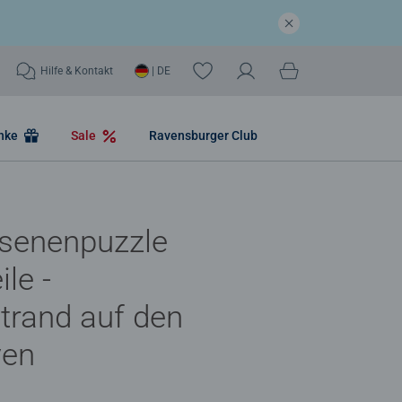
Hilfe & Kontakt
| DE
nke
Sale
Ravensburger Club
senenpuzzle
le -
trand auf den
ven