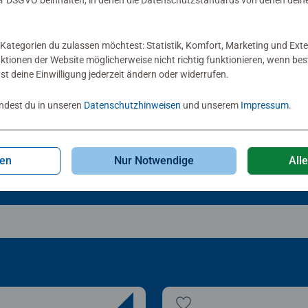
 DSGVO beinhalten, in denen die Datenschutzstandards von denen dein
lezubehör
Puzzlezubehör
zle-Rahmen, schwarz
Puzzle-Rahmen, schwar
Kategorien du zulassen möchtest: Statistik, Komfort, Marketing und Exte
nktionen der Website möglicherweise nicht richtig funktionieren, wenn b
nst deine Einwilligung jederzeit ändern oder widerrufen.
Sternen.
indest du in unseren
Datenschutzhinweisen
und unserem
Impressum
.
00 €
30,00 €
gen
Nur Notwendige
All