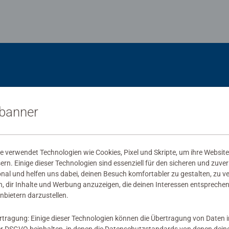
sbanner
 verwendet Technologien wie Cookies, Pixel und Skripte, um ihre Website
sern. Einige dieser Technologien sind essenziell für den sicheren und zuve
onal und helfen uns dabei, deinen Besuch komfortabler zu gestalten, zu v
, dir Inhalte und Werbung anzuzeigen, die deinen Interessen entsprechen
nbietern darzustellen.
rtragung: Einige dieser Technologien können die Übertragung von Daten 