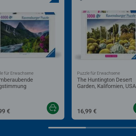
le für Erwachsene
Puzzle für Erwachsene
mberaubende
The Huntington Desert
gstimmung
Garden, Kalifornien, USA
99 €
16,99 €