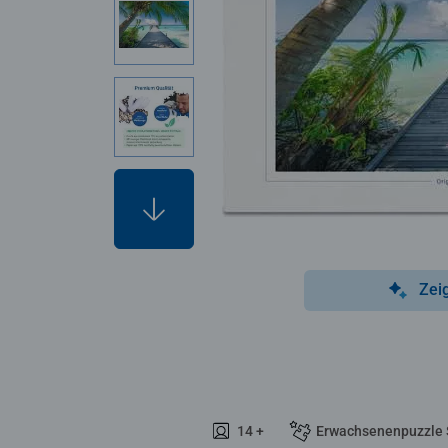
Zei
14 +
Erwachsenenpuzzle 