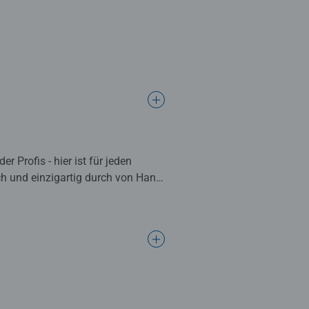
 Profis - hier ist für jeden
sch und einzigartig durch von Hand
hen Qualitätsanspruch lassen die
gelebt.
 mittlere Herausforderung
en. Durch die enorme Motivvielfalt
. Die Einzigartigkeit der
er Uhrmacherpräzision im