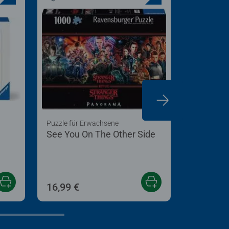
Puzzle für Erwachsene
Puzzle für
See You On The Other Side
Farbenfr
Malaysia
16,99 €
16,99 €