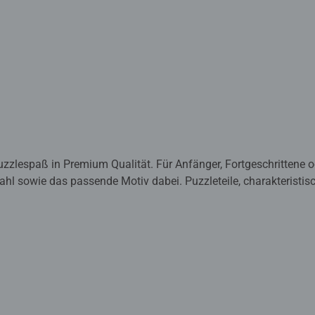
lespaß in Premium Qualität. Für Anfänger, Fortgeschrittene oder
ezahl sowie das passende Motiv dabei. Puzzleteile, charakteristi
jahrzehntelange Erfahrung in der Puzzleproduktion sowie den ho
und erleben, wie eins zum andern passt. Hier wird Leidenschaft 
leinen Teilezahl wohlfühlen, für Fortgeschrittene Puzzler die eine
 die absoluten Profis, die vor 40.320 Teilen nicht zurückschreck
steht einem unvergesslichen Puzzleerlebnis nichts mehr im Weg
rd durch handgefertigte Stanzwerkzeuge erreicht, die in äußerst