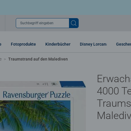
Suchbegriff eingeben
e
Fotoprodukte
Kinderbücher
Disney Lorcana
Gesche
e
Traumstrand auf den Malediven
Erwach
4000 Tei
Traums
Maledi