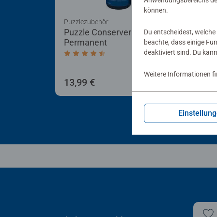
Anwendungsbereichs der
können.
Puzzlezubehör
Puzz
Puzzle Conserver
Puz
Du entscheidest, welche 
Permanent
beachte, dass einige Fu
deaktiviert sind. Du kan
Durchschnittliche Bewertung 4,4 von 5 
Weitere Informationen f
13,99 €
40,
Einstellun