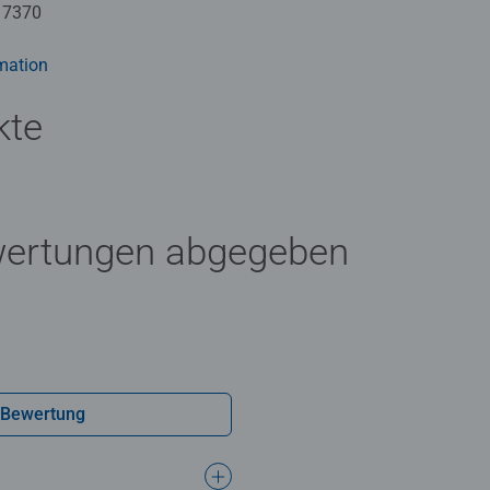
estellt werden. Jahrzehntelange Erfahrung in der Puzzleprodu
17370
otiv und Design lassen die Herzen der Puzzler höherschlagen un
idenschaft für Qualität.
mation
kte
wertungen abgegeben
 Bewertung