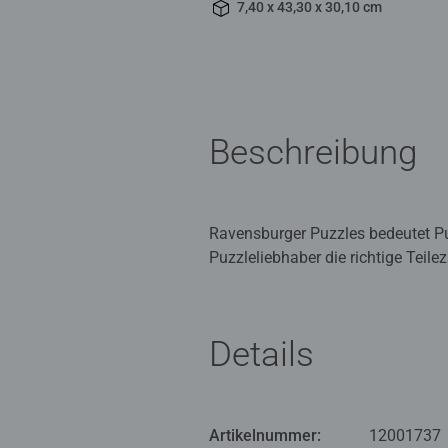
7,40 x 43,30 x 30,10 cm
Beschreibung
Ravensburger Puzzles bedeutet Puzz
Puzzleliebhaber die richtige Teil
gefertigten Stanzwerkzeuge, die 
Herzen der Puzzler höherschlagen 
Details
Für Anfänger, die sich bei einer k
bevorzugen und natürlich auch für
im Ravensburger Puzzle Programm 
charakteristischen Puzzleteile wi
Artikelnummer:
12001737