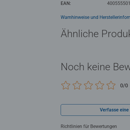
oberschwäbischen Ravensburg herg
EAN:
40055550
Qualitätsanspruch an Material, M
passt. Das ist die Ravensburger Le
Warnhinweise und Herstellerinfor
Ähnliche Produ
Noch keine Be
0/0
Verfasse eine
Richtlinien für Bewertungen