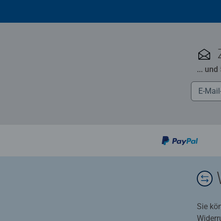
... und
Sie kö
Widerr