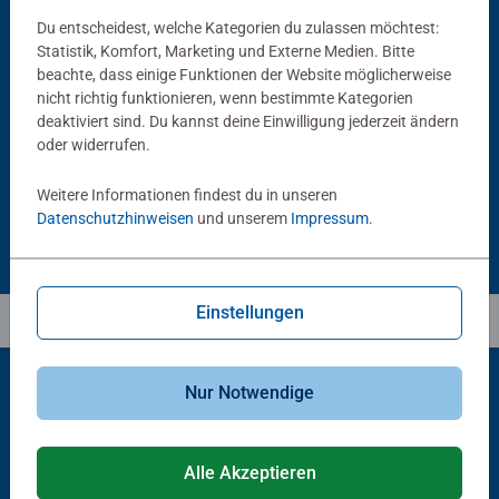
Du entscheidest, welche Kategorien du zulassen möchtest:
Statistik, Komfort, Marketing und Externe Medien. Bitte
Puzzlezubehör
Puzzlezubehör
beachte, dass einige Funktionen der Website möglicherweise
Puzzle Conserver Permanent
Puzzle-Rahmen, schwarz
nicht richtig funktionieren, wenn bestimmte Kategorien
Durchschnittliche Bewertung 4,4 von 5 Sternen.
deaktiviert sind. Du kannst deine Einwilligung jederzeit ändern
oder widerrufen.
13,99 €
40,00 €
Weitere Informationen findest du in unseren
Datenschutzhinweisen
und unserem
Impressum
.
Einstellungen
Nur Notwendige
Beliebte Auswahl
Andere Kunden mögen auch
Alle Akzeptieren