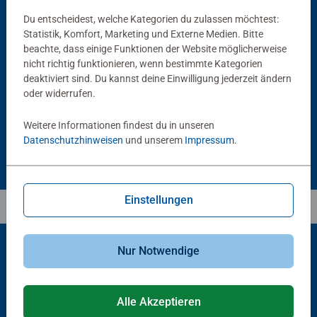
Du entscheidest, welche Kategorien du zulassen möchtest:
Statistik, Komfort, Marketing und Externe Medien. Bitte
Puzzlezubehör
Puzzlezubehör
beachte, dass einige Funktionen der Website möglicherweise
Puzzle Conserver Permanent
Puzzle-Rahmen, schwarz
nicht richtig funktionieren, wenn bestimmte Kategorien
Durchschnittliche Bewertung 4,4 von 5 Sternen.
deaktiviert sind. Du kannst deine Einwilligung jederzeit ändern
oder widerrufen.
13,99 €
40,00 €
Weitere Informationen findest du in unseren
Datenschutzhinweisen
und unserem
Impressum
.
Einstellungen
Nur Notwendige
Beliebte Auswahl
Alle Akzeptieren
Andere Kunden mögen auch