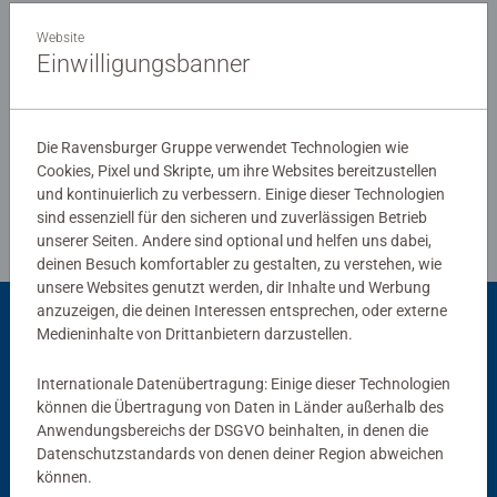
0/0
äußerster Uhrmacherpräzision im oberschwäbischen
Website
Ravensburg hergestellt werden. Jahrzehntelange
Einwilligungsbanner
Erfahrung in der Puzzleproduktion, den hohen
Qualitätsanspruch an Material, Motiv und Design lassen
Verfasse eine Bewertung
die Herzen der Puzzler höherschlagen und erleben, wie
Die Ravensburger Gruppe verwendet Technologien wie
eins zum andern passt. Das ist die Ravensburger
Cookies, Pixel und Skripte, um ihre Websites bereitzustellen
Richtlinien für Bewertungen
Leidenschaft für Qualität.
und kontinuierlich zu verbessern. Einige dieser Technologien
sind essenziell für den sicheren und zuverlässigen Betrieb
unserer Seiten. Andere sind optional und helfen uns dabei,
deinen Besuch komfortabler zu gestalten, zu verstehen, wie
unsere Websites genutzt werden, dir Inhalte und Werbung
anzuzeigen, die deinen Interessen entsprechen, oder externe
Medieninhalte von Drittanbietern darzustellen.
Passend dazu
Internationale Datenübertragung: Einige dieser Technologien
können die Übertragung von Daten in Länder außerhalb des
Anwendungsbereichs der DSGVO beinhalten, in denen die
Datenschutzstandards von denen deiner Region abweichen
können.