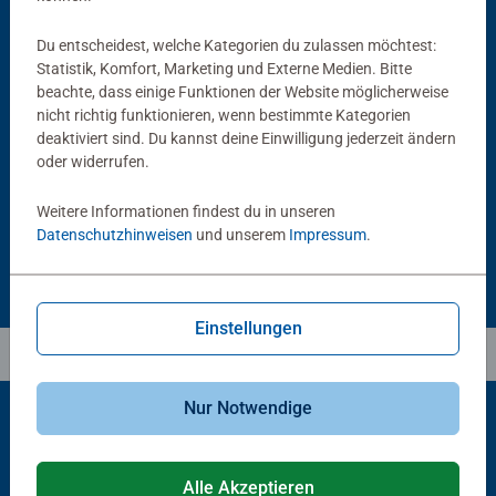
Du entscheidest, welche Kategorien du zulassen möchtest:
Statistik, Komfort, Marketing und Externe Medien. Bitte
beachte, dass einige Funktionen der Website möglicherweise
Puzzlezubehör
Puzzlezubehör
nicht richtig funktionieren, wenn bestimmte Kategorien
Puzzle Conserver Permanent
Puzzle-Rahmen, schwarz
deaktiviert sind. Du kannst deine Einwilligung jederzeit ändern
Durchschnittliche Bewertung 4,4 von 5 Sternen.
oder widerrufen.
Weitere Informationen findest du in unseren
13,99 €
40,00 €
Datenschutzhinweisen
und unserem
Impressum
.
Einstellungen
Nur Notwendige
Beliebte Auswahl
Alle Akzeptieren