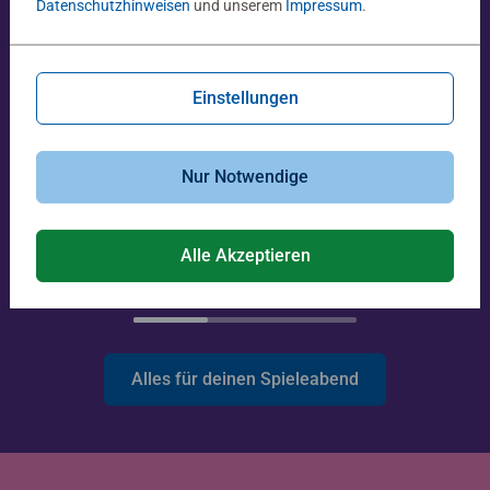
Datenschutzhinweisen
und unserem
Impressum
.
Einstellungen
Nur Notwendige
Gesellschaftsspiele & Brettspiele
Spiele für Erwachsene
Horrified: DUNGEONS &
The Druids of Edora
DRAGONS
Alle Akzeptieren
44,99 €
59,99 €
Alles für deinen Spieleabend