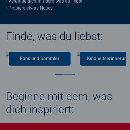
• Verbinde dich mit dem was du liebst
• Probiere etwas Neues
Finde, was du liebst:
Fans und Sammler
Kin
Beginne mit dem, was
dich inspiriert: