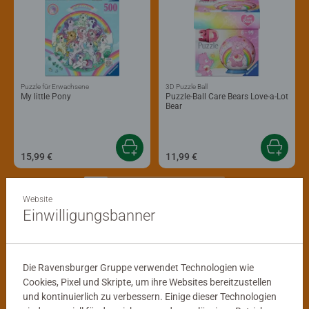
Puzzle für Erwachsene
3D Puzzle Ball
My little Pony
Puzzle-Ball Care Bears Love-a-Lot
Bear
15,99 €
11,99 €
Website
Einwilligungsbanner
Erwachsen werden
heißt nicht, weniger
Die Ravensburger Gruppe verwendet Technologien wie
Spaß zu haben.
Cookies, Pixel und Skripte, um ihre Websites bereitzustellen
und kontinuierlich zu verbessern. Einige dieser Technologien