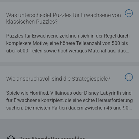
Puzzles, Strategiespiele oder Konstruktionskits und nicht
Produkte aus dem klassischen Kinderbereich.
Was unterscheidet Puzzles für Erwachsene von
klassischen Puzzles?
Puzzles für Erwachsene zeichnen sich in der Regel durch
komplexere Motive, eine höhere Teileanzahl von 500 bis
über 5000 Teilen sowie hochwertiges Material aus, das
auch bei längerer Nutzung formstabil bleibt.
Wie anspruchsvoll sind die Strategiespiele?
Spiele wie Horrified, Villainous oder Disney Labyrinth sind
für Erwachsene konzipiert, die eine echte Herausforderung
suchen. Die meisten Partien dauern zwischen 45 und 90
Minuten und belohnen strategisches Denken mehr als
Glück.
Zum Newsletter anmelden