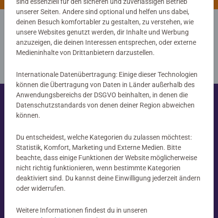
sind essenziell für den sicheren und zuverlässigen Betrieb
unserer Seiten. Andere sind optional und helfen uns dabei,
deinen Besuch komfortabler zu gestalten, zu verstehen, wie
Unterschiedliche Wege,
unsere Websites genutzt werden, dir Inhalte und Werbung
anzuzeigen, die deinen Interessen entsprechen, oder externe
um zu spielen:
Medieninhalte von Drittanbietern darzustellen.
Internationale Datenübertragung: Einige dieser Technologien
können die Übertragung von Daten in Länder außerhalb des
Anwendungsbereichs der DSGVO beinhalten, in denen die
Datenschutzstandards von denen deiner Region abweichen
Spieleabend
können.
Spielt zusammen!
Du entscheidest, welche Kategorien du zulassen möchtest:
Statistik, Komfort, Marketing und Externe Medien. Bitte
Gemacht für gemeinsame Momente.
beachte, dass einige Funktionen der Website möglicherweise
Schurken, Strategie und gelegentlich auch ein Drache.
nicht richtig funktionieren, wenn bestimmte Kategorien
deaktiviert sind. Du kannst deine Einwilligung jederzeit ändern
Horrified, Villainous, Disney Labyrinth: Genau das
oder widerrufen.
Richtige für einen echten Spieleabend, für Erwachsene,
die eine echte Herausforderung suchen.
Weitere Informationen findest du in unseren