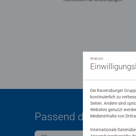
Website
Einwilligung
Die Ravensburger Gruppe
kontinuierlich zu verbes
Seiten. Andere sind opti
Websites genutzt werden
Passend dazu
Medieninhalte von Dritta
Internationale Datenübe