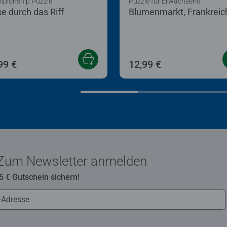
pionship Puzzle
Puzzle für Erwachsene
se durch das Riff
Blumenmarkt, Frankreic
99 €
12,99 €
Zum Newsletter anmelden
 5 € Gutschein sichern!