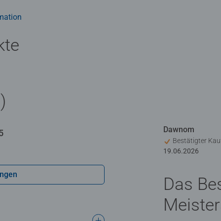
iebhaber das perfekte Puzzle!
mation
kte
)
Dawnom
5
on 5 Sternen.
Bestätigter Kau
19.06.2026
ngen
Das Bes
Meister