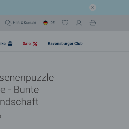
Hilfe & Kontakt
| DE
nke
Sale
Ravensburger Club
senenpuzzle
le - Bunte
andschaft
)
he Bewertung 5,0 von 5 Sternen.