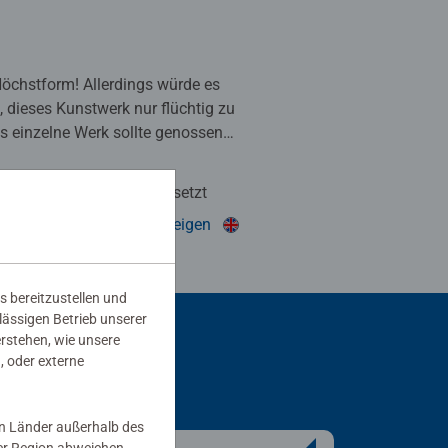
 5 Sternen.
 Höchstform! Allerdings würde es
, dieses Kunstwerk nur flüchtig zu
s einzelne Werk sollte genossen
rzt betrachtet werden. Definitiv
n meiner Sammlung.
Automatisch übersetzt
wertung als hilfreich markiert.
In Originalsprache anzeigen
s bereitzustellen und
rlässigen Betrieb unserer
erstehen, wie unsere
, oder externe
in Länder außerhalb des