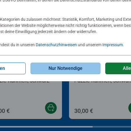
 DSGVO beinhalten, in denen die Datenschutzstandards von denen dein
Kategorien du zulassen möchtest: Statistik, Komfort, Marketing und Exte
nktionen der Website möglicherweise nicht richtig funktionieren, wenn b
nst deine Einwilligung jederzeit ändern oder widerrufen.
indest du in unseren
Datenschutzhinweisen
und unserem
Impressum
.
gen
Nur Notwendige
All
lezubehör
Puzzlezubehör
zle-Rahmen, schwarz
Puzzle-Rahmen, schwar
Sternen.
00 €
30,00 €