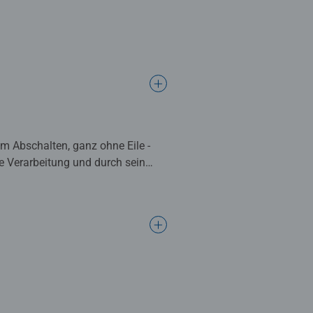
m Abschalten, ganz ohne Eile -
ge Verarbeitung und durch sein
fahrenen Puzzleprofis im
ung in der Puzzleproduktion und
zzleteile mit Stanzwerkzeugen
en. Diese Leidenschaft für
inzigartig und garantieren ein
bis zum bis zum ehrgeizigen Speed