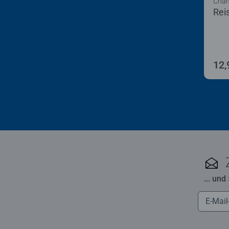
Cham
Rei
12,
... und