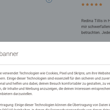
Bewertung 5 von
Redina Tillis in
mir schwerfallen
betrachten. Jede
und nicht überstü
ein Highlight i
0
sbanner
0 haben diese Be
 verwendet Technologien wie Cookies, Pixel und Skripte, um ihre Website
sern. Einige dieser Technologien sind essenziell für den sicheren und zuve
onal und helfen uns dabei, deinen Besuch komfortabler zu gestalten, zu v
, dir Inhalte und Werbung anzuzeigen, die deinen Interessen entsprechen
nbietern darzustellen.
rtragung: Einige dieser Technologien können die Übertragung von Daten 