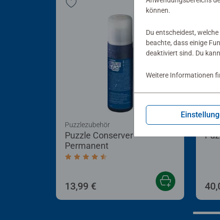
Anwendungsbereichs der
können.
Du entscheidest, welche 
beachte, dass einige Fu
deaktiviert sind. Du kan
Weitere Informationen f
Einstellun
Puzzlezubehör
Puzz
Puzzle Conserver
Puz
Permanent
Durchschnittliche Bewertung 4,4 von 5 
13,99 €
40,