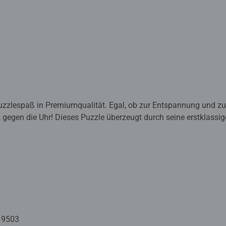
zzlespaß in Premiumqualität. Egal, ob zur Entspannung und zu
t, gegen die Uhr! Dieses Puzzle überzeugt durch seine erstklassi
 speziell für die Puzzlemeisterschaften entwickelt und von er
ighlight für alle, die das Besondere schätzen.
 auf höchstem Niveau. Dahinter stehen jahrzehntelange Erfahr
terial, Motiv und Design. So werden die charakteristischen Pu
ßerster Präzision im oberschwäbischen Ravensburg gefertigt werd
ne riesige Auswahl an Motiven machen Ravensburger Puzzles so e
Vom Anfänger bis zum Profi. Vom entspannten Freizeit-Puzzler 
19503