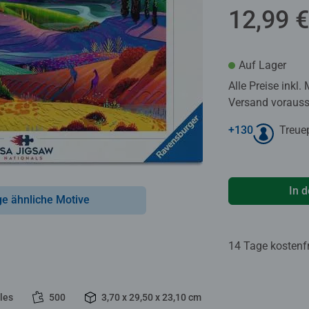
12,99 €
Auf Lager
Alle Preise inkl.
Versand voraussi
+
130
Treue
In 
ge ähnliche Motive
14 Tage kostenf
les
500
3,70 x 29,50 x 23,10 cm