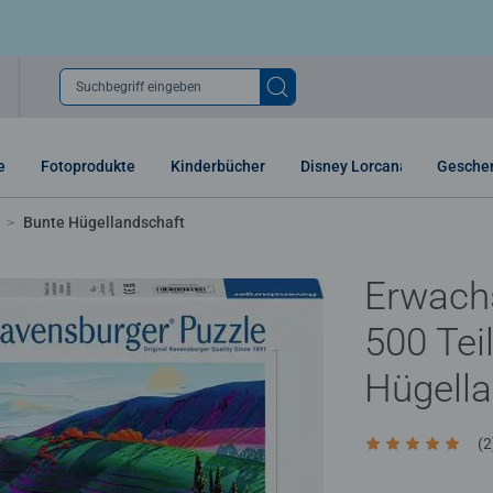
Suchbegriff eingeben
e
Fotoprodukte
Kinderbücher
Disney Lorcana
Gesche
Bunte Hügellandschaft
Erwach
500 Tei
Hügell
(2
Durchschnittlic