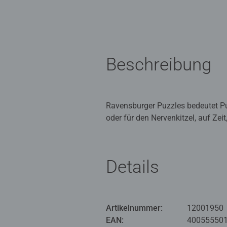
Beschreibung
Ravensburger Puzzles bedeutet Pu
oder für den Nervenkitzel, auf Zei
außergewöhnliches Motiv: Es wurde
Wettkampf gepuzzelt. Ein echtes H
Details
Ravensburger Puzzles: Puzzlespaß
ein hoher Qualitätsanspruch an Ma
hergestellt, die noch heute in äu
Qualität, Liebe zum Detail und ei
Artikelnummer:
12001950
unvergessliches Puzzleerlebnis. 
EAN:
40055550