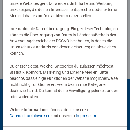
von Ravensburger Kinderpuzzles mit den beliebtesten
unsere Websites genutzt werden, dir Inhalte und Werbung
anzuzeigen, die deinen Interessen entsprechen, oder externe
Motiven, von 2 Teilen bis 300 Teilen, ist garantiert für
Medieninhalte von Drittanbietern darzustellen.
jedes Kind das Richtige dabei. Die Auswahl der Motive
Verfasse eine Bewertung
und die hohe Qualität unserer Kinderpuzzles liegen uns
Internationale Datenübertragung: Einige dieser Technologien
sehr am Herzen. Deshalb wird die Unbedenklichkeit aller
können die Übertragung von Daten in Länder außerhalb des
Richtlinien für Bewertungen
Materialien von einem unabhängigen Institut bestätigt.
Anwendungsbereichs der DSGVO beinhalten, in denen die
Seit mehr als 100 Jahren entwickeln wir Puzzles, wie
Datenschutzstandards von denen deiner Region abweichen
Kinder sie lieben: altersgerecht in Motiv, Teilezahl und -
können.
größe.
Du entscheidest, welche Kategorien du zulassen möchtest:
Statistik, Komfort, Marketing und Externe Medien. Bitte
beachte, dass einige Funktionen der Website möglicherweise
nicht richtig funktionieren, wenn bestimmte Kategorien
deaktiviert sind. Du kannst deine Einwilligung jederzeit ändern
oder widerrufen.
Beliebte Auswahl
Weitere Informationen findest du in unseren
Andere Kunden mögen auch
Datenschutzhinweisen
und unserem
Impressum
.