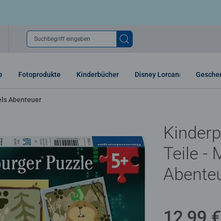
Suchbegriff eingeben
e
Fotoprodukte
Kinderbücher
Disney Lorcana
Gesche
ls Abenteuer
Kinderp
Teile -
Abente
12,99 €