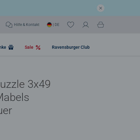
Hilfe & Kontakt
| DE
nke
Sale
Ravensburger Club
uzzle 3x49
 Mabels
uer