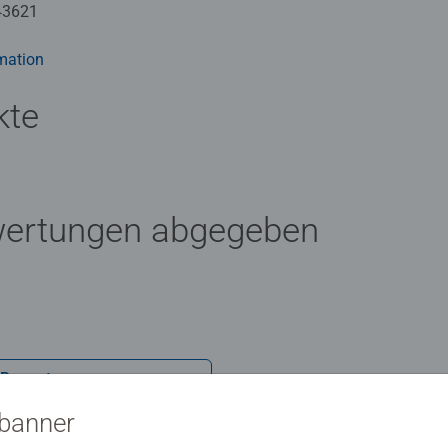
rauen. In der großen Auswahl von Ravensburger Kinderpuzzles m
43621
ert für jedes Kind das Richtige dabei. Die Auswahl der Motive und
Herzen. Deshalb wird die Unbedenklichkeit aller Materialien vo
mation
kte
n wir Puzzles, wie Kinder sie lieben: altersgerecht in Motiv, Tei
wertungen abgegeben
 Bewertung
sbanner