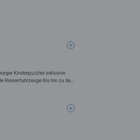
burger Kinderpuzzles inklusive
de Riesenfahrzeuge bis hin zu den
llenter Verarbeitungsqualität mit
h ein Erfolg an den anderen reiht.
etzen. Doch Puzzles bieten mehr
orderungen wachsen, erhöhen ihre