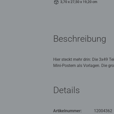
3,70 x 27,50 x 19,20 cm
Beschreibung
Hier steckt mehr drin: Die 3x49 Te
Mini-Postern als Vorlagen. Die gr
Lieblingscharakteren aus den beli
Material aus nachhaltiger Forstwir
Pädagogisch wertvoll und mit gan
Details
Teile suchen, anfügen und sich üb
Deshalb lieben Kinder es, die Pu
als Spaß: Mit der richtigen Schwi
Artikelnummer:
12004362