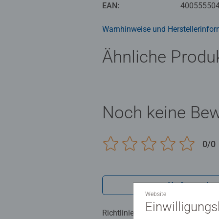
Geduld und stärken ihr Selbstvert
EAN:
40055550
Teilen bis 300 Teilen, ist garanti
Kinderpuzzles liegen uns sehr am 
Warnhinweise und Herstellerinfor
bestätigt.
Ähnliche Produ
Seit mehr als 100 Jahren entwickel
Noch keine Be
0/0
Verfasse eine
Website
Einwilligung
Richtlinien für Bewertungen