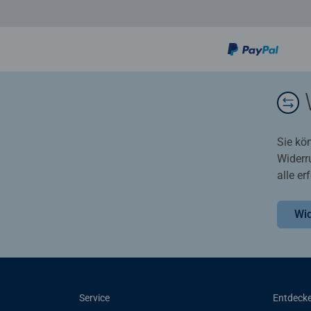
Sie kö
Widerr
alle e
Wid
Service
Entdeck