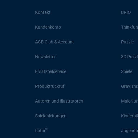
Kontakt
BRIO
Kundenkonto
Thinkfun
AGB Club & Account
Puzzle
Newsletter
3D Puzzl
Ersatzteilservice
Spiele
Produktrückruf
GraviTra
Autoren und Illustratoren
Malen un
Spielanleitungen
Kinderb
®
tiptoi
Jugendb