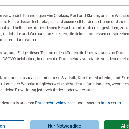
 verwendet Technologien wie Cookies, Pixel und Skripte, um ihre Website
sern. Einige dieser Technologien sind essenziell für den sicheren und zuve
onal und helfen uns dabei, deinen Besuch komfortabler zu gestalten, zu v
, dir Inhalte und Werbung anzuzeigen, die deinen Interessen entsprechen
nbietern darzustellen.
rtragung: Einige dieser Technologien können die Übertragung von Daten 
 DSGVO beinhalten, in denen die Datenschutzstandards von denen dein
Kategorien du zulassen möchtest: Statistik, Komfort, Marketing und Exte
nktionen der Website möglicherweise nicht richtig funktionieren, wenn b
nst deine Einwilligung jederzeit ändern oder widerrufen.
indest du in unseren
Datenschutzhinweisen
und unserem
Impressum
.
gen
Nur Notwendige
All