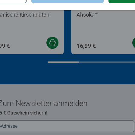
n nach Zahlen Erwachsene
Puzzle für Erwachsene
anische Kirschblüten
Ahsoka™
99 €
16,99 €
Zum Newsletter anmelden
 5 € Gutschein sichern!