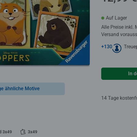
Auf Lager
Alle Preise inkl.
Versand voraussi
+
130
Treue
In 
ge ähnliche Motive
14 Tage kostenf
d 3x49
3x49