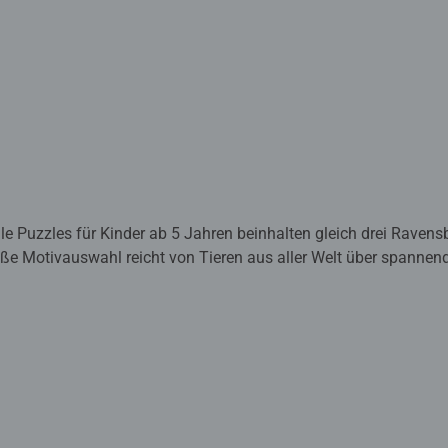
ile Puzzles für Kinder ab 5 Jahren beinhalten gleich drei Ravens
oße Motivauswahl reicht von Tieren aus aller Welt über spannen
ebtesten Kinderfilmen und -serien. Unsere Puzzles werden in exze
tschaft gefertigt.
z viel Lernspaß.
er das immer größer werdende Bild freuen - Puzzeln ist, wenn sic
zzleteile immer wieder zu ihren Lieblingsmotiven zusammen zu s
erigkeit gewählt, lassen sie Kinder jeden Alters an den Herausf