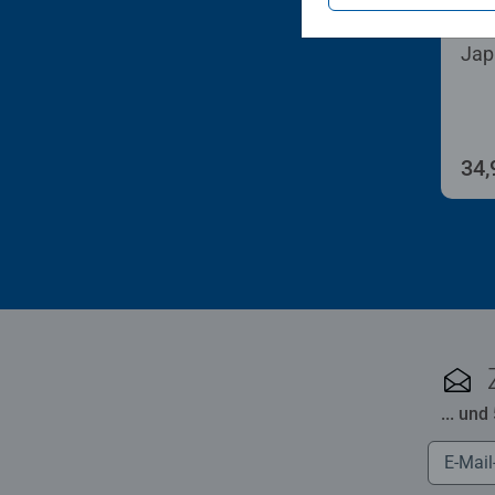
Male
Jap
34,
... und