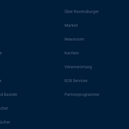
Über Ravensburger
Marken
Newsroom
e
Karriere
Verantwortung
x
B2B Services
d Basteln
Partnerprogramme
ücher
ücher