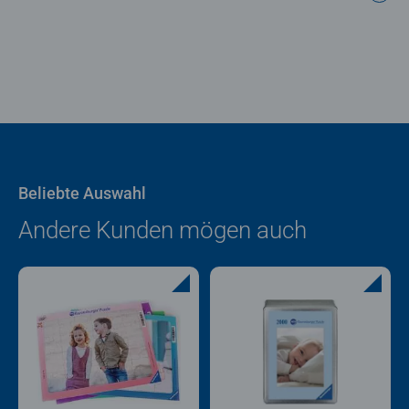
Dein my Ravensburger Puzzle mit 49 Teilen:
Original Ravensburger Puzzle-Qualität
Individuelles Packungsdesign in exklusiver Metalldose
mit persönlicher Grußbotschaft
Einzigartiges Geschenk für jeden Anlass
Beliebte Auswahl
Andere Kunden mögen auch