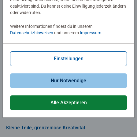
deaktiviert sind. Du kannst deine Einwilligung jederzeit ändern
oder widerrufen.
Dein
Puzzle mit eigenem Bild
erstellst du mühelos in
wenigen Schritten:
Weitere Informationen findest du in unseren
Datenschutzhinweisen
und unserem
Impressum
.
Einfach Bild hochladen
Motiv auswählen
Titel eingeben
Bestellen.
Einstellungen
Das
Fotopuzzle mit 49 Teilen
bietet einen günstigen
Einstieg in die Welt der personalisierten Puzzle. Sie haben
Nur Notwendige
das Bild, Ravensburger die Qualität – und Ihre Freunde
garantiert viel Spaß mit einem einmaligen Geschenk.
Alle Akzeptieren
Jetzt gestalten!
Kleine Teile, grenzenlose Kreativität