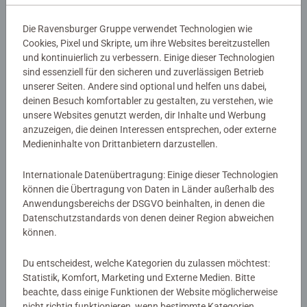
Die Ravensburger Gruppe verwendet Technologien wie
Cookies, Pixel und Skripte, um ihre Websites bereitzustellen
und kontinuierlich zu verbessern. Einige dieser Technologien
sind essenziell für den sicheren und zuverlässigen Betrieb
unserer Seiten. Andere sind optional und helfen uns dabei,
deinen Besuch komfortabler zu gestalten, zu verstehen, wie
unsere Websites genutzt werden, dir Inhalte und Werbung
anzuzeigen, die deinen Interessen entsprechen, oder externe
Medieninhalte von Drittanbietern darzustellen.
Internationale Datenübertragung: Einige dieser Technologien
können die Übertragung von Daten in Länder außerhalb des
Anwendungsbereichs der DSGVO beinhalten, in denen die
Datenschutzstandards von denen deiner Region abweichen
Verschenke ein Lächeln, einen besonderen Augenblick
können.
oder den lustigen Schnappschuss vom letzten geselligen
Abend mit deinen Freunden. Auch ein Gutschein als
Du entscheidest, welche Kategorien du zulassen möchtest:
Geschenk ist damit schnell kreativ gestaltet: Nutze unser
Statistik, Komfort, Marketing und Externe Medien. Bitte
kleines Fotopuzzle
, um dein individuelles Gutscheinmotiv
beachte, dass einige Funktionen der Website möglicherweise
auf 49 Teile zu drucken.
nicht richtig funktionieren, wenn bestimmte Kategorien