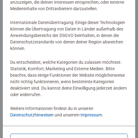
anzuzeigen, die deinen Interessen entsprechen, oder externe
Medieninhalte von Drittanbietern darzustellen.
Internationale Datenübertragung: Einige dieser Technologien
Zubehör
Zubehör
können die Übertragung von Daten in Länder außerhalb des
Aufstieg der Flutgestalten -
Aufstieg der Flutgestalten - Sisu
Anwendungsbereichs der DSGVO beinhalten, in denen die
Mulan
Datenschutzstandards von denen deiner Region abweichen
können.
9,99 €
9,99 €
Du entscheidest, welche Kategorien du zulassen möchtest:
Statistik, Komfort, Marketing und Externe Medien. Bitte
beachte, dass einige Funktionen der Website möglicherweise
nicht richtig funktionieren, wenn bestimmte Kategorien
deaktiviert sind. Du kannst deine Einwilligung jederzeit ändern
oder widerrufen.
Weitere Informationen findest du in unseren
Datenschutzhinweisen
und unserem
Impressum
.
Zubehör
Zubehör
Disney Lorcana TCG: Angriff der
Prinzessinnen
Ranke! - Spielmatte Robin Hood