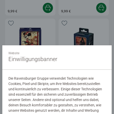
9,99 €
9,99 €
Website
Einwilligungsbanner
Zubehör
Zubehör
Disney Lorcana TCG:
Aufstieg der Flutgestalten -
Sammelalbum Micky & Minnie
Mulan
Die Ravensburger Gruppe verwendet Technologien wie
Cookies, Pixel und Skripte, um ihre Websites bereitzustellen
24,99 €
5,99 €
und kontinuierlich zu verbessern. Einige dieser Technologien
sind essenziell für den sicheren und zuverlässigen Betrieb
unserer Seiten. Andere sind optional und helfen uns dabei,
deinen Besuch komfortabler zu gestalten, zu verstehen, wie
unsere Websites genutzt werden, dir Inhalte und Werbung