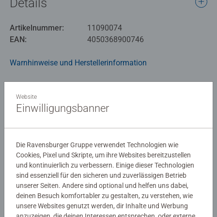
Details
Lorcana. Schützt die Sammelkarten vor Abnutzung beim
Spielen. Dank der rutschfesten Unterseite kann die Matte
Artikelnummer:
11090074
auch als Schreibtischunterlage oder Mauspad verwendet
EAN:
4050368900746
werden.
Warnhinweise und Herstellerinformation
Disney Lorcana ist ein Sammelkartenspiel von
Ravensburger mit einzigartiger Spielmechanik, das
beliebte Disney Charaktere in einer völlig neuen Welt im
Noch keine Bewertungen
Website
Original und auf neu gestaltete Weise zeigt.
Einwilligungsbanner
abgegeben
0/0
Die Ravensburger Gruppe verwendet Technologien wie
Cookies, Pixel und Skripte, um ihre Websites bereitzustellen
und kontinuierlich zu verbessern. Einige dieser Technologien
sind essenziell für den sicheren und zuverlässigen Betrieb
Verfasse eine Bewertung
unserer Seiten. Andere sind optional und helfen uns dabei,
deinen Besuch komfortabler zu gestalten, zu verstehen, wie
unsere Websites genutzt werden, dir Inhalte und Werbung
Richtlinien für Bewertungen
anzuzeigen, die deinen Interessen entsprechen, oder externe