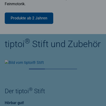
Feinmotorik.
Produkte ab 2 Jahren
®
tiptoi
Stift und Zubehör
®
Der tiptoi
Stift
Hörbar gut!