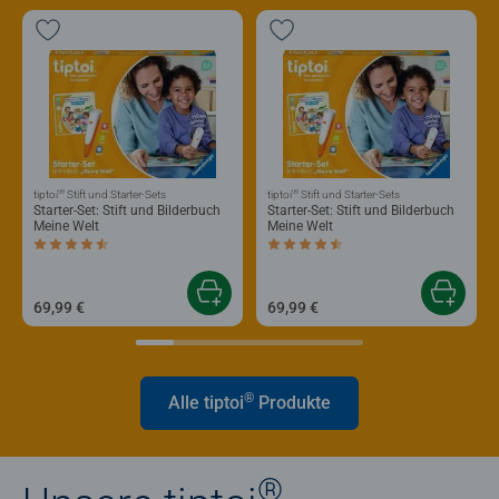
®
®
tiptoi
Stift und Starter-Sets
tiptoi
Stift und Starter-Sets
Starter-Set: Stift und Bilderbuch
Starter-Set: Stift und Bilderbuch
Meine Welt
Meine Welt
Durchschnittliche Bewertung 4,6 von 5 Sternen.
Durchschnittliche Bewertung 4,6 von 5 
69,99 €
69,99 €
®
Alle tiptoi
Produkte
®