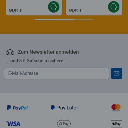
69,99 €
69,99 €
Zum Newsletter anmelden
... und 5 € Gutschein sichern!