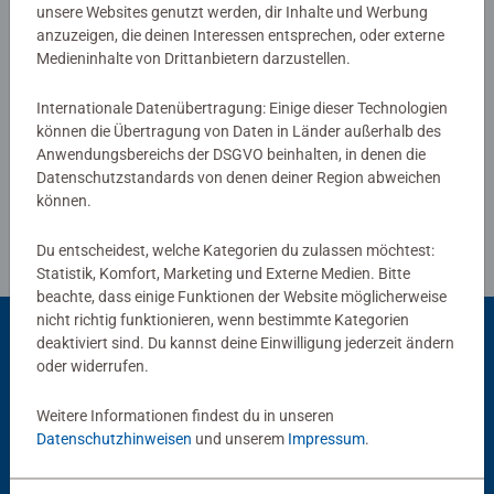
unsere Websites genutzt werden, dir Inhalte und Werbung
Fans bekannte Kategorien wie: Die leichten Fünf, Wie du
anzuzeigen, die deinen Interessen entsprechen, oder externe
mir, so ich buchstabier, Riskier die Gier und viele mehr.
Medieninhalte von Drittanbietern darzustellen.
Verfasse eine Bewertung
Internationale Datenübertragung: Einige dieser Technologien
können die Übertragung von Daten in Länder außerhalb des
Richtlinien für Bewertungen
Anwendungsbereichs der DSGVO beinhalten, in denen die
Datenschutzstandards von denen deiner Region abweichen
können.
Du entscheidest, welche Kategorien du zulassen möchtest:
Statistik, Komfort, Marketing und Externe Medien. Bitte
beachte, dass einige Funktionen der Website möglicherweise
nicht richtig funktionieren, wenn bestimmte Kategorien
deaktiviert sind. Du kannst deine Einwilligung jederzeit ändern
oder widerrufen.
Beliebte Auswahl
Weitere Informationen findest du in unseren
Andere Kunden mögen auch
Datenschutzhinweisen
und unserem
Impressum
.