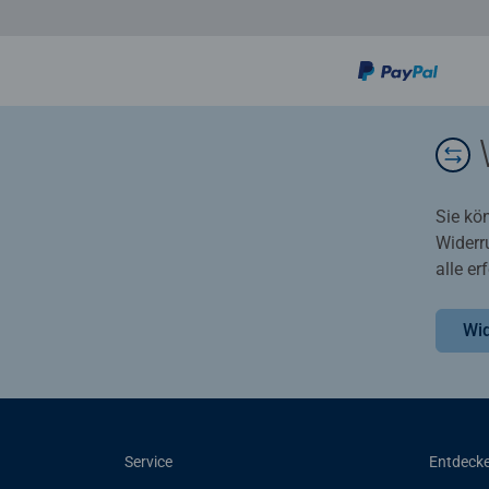
Sie kö
Widerr
alle e
Wid
Service
Entdeck