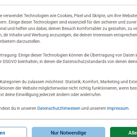
ery und Escape
Mystery und Escape
oes Die Titanic-Affäre
echoes Draculas Erbe
 verwendet Technologien wie Cookies, Pixel und Skripte, um ihre Website
Sternen.
sern. Einige dieser Technologien sind essenziell für den sicheren und zuve
onal und helfen uns dabei, deinen Besuch komfortabler zu gestalten, zu v
, dir Inhalte und Werbung anzuzeigen, die deinen Interessen entsprechen
99 €
12,99 €
nbietern darzustellen.
rtragung: Einige dieser Technologien können die Übertragung von Daten 
 DSGVO beinhalten, in denen die Datenschutzstandards von denen dein
Kategorien du zulassen möchtest: Statistik, Komfort, Marketing und Exte
nktionen der Website möglicherweise nicht richtig funktionieren, wenn b
nst deine Einwilligung jederzeit ändern oder widerrufen.
indest du in unseren
Datenschutzhinweisen
und unserem
Impressum
.
gen
Nur Notwendige
All