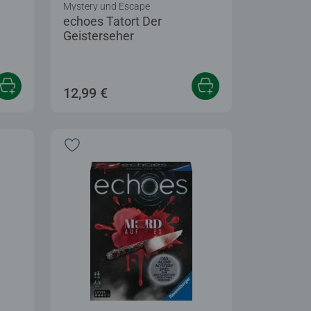
Mystery und Escape
echoes Tatort Der
Geisterseher
tung 4,3 von 5 Sternen.
12,99 €