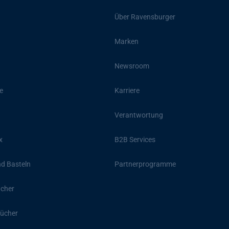
Über Ravensburger
Marken
Newsroom
e
Karriere
Verantwortung
x
B2B Services
d Basteln
Partnerprogramme
ücher
ücher