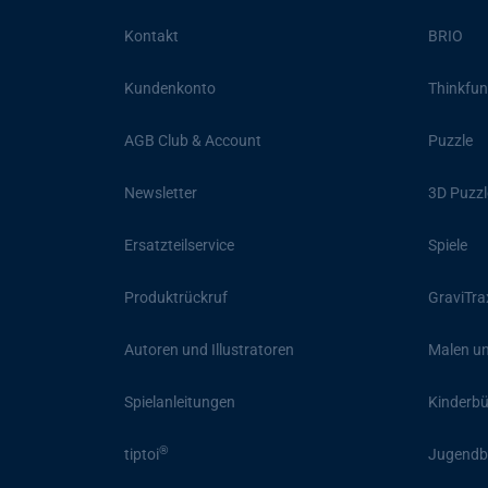
Kontakt
BRIO
Kundenkonto
Thinkfun
AGB Club & Account
Puzzle
Newsletter
3D Puzzl
Ersatzteilservice
Spiele
Produktrückruf
GraviTra
Autoren und Illustratoren
Malen un
Spielanleitungen
Kinderb
®
tiptoi
Jugendb