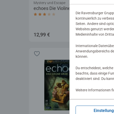
Mystery und Escape
Myst
echoes Die Violine
ech
Die Ravensburger Gruppe
Durchschnittliche Bewertung 3,0 von 5 
kontinuierlich zu verbes
Seiten. Andere sind opti
Websites genutzt werden
12,99 €
12,
Medieninhalte von Dritta
Internationale Datenübe
Anwendungsbereichs der
können.
Du entscheidest, welche 
beachte, dass einige Fu
deaktiviert sind. Du kan
Weitere Informationen f
Einstellun