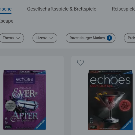
chsene
Gesellschaftsspiele & Brettspiele
Reisespiel
Escape
Thema
Lizenz
Ravensburger Marken
1
Prei