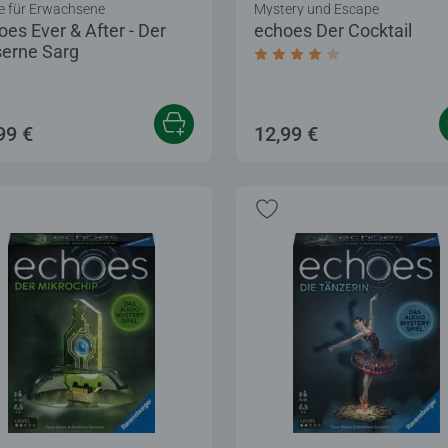
le für Erwachsene
Mystery und Escape
oes Ever & After - Der
echoes Der Cocktail
serne Sarg
Durchschnittliche Bewer
99 €
12,99 €