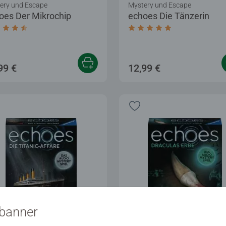
ery und Escape
Mystery und Escape
oes Der Mikrochip
echoes Die Tänzerin
Sternen.
chschnittliche Bewertung 4,3 von 5 Sternen.
Durchschnittliche Bewer
99 €
12,99 €
sbanner