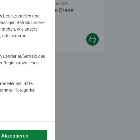
Mystery und Escape
echoes Das Orakel
s bereitzustellen und
Durchschnittliche Bewertung 3,0 von 5 Stern
rlässigen Betrieb unserer
erstehen, wie unsere
, oder externe
12,99 €
in Länder außerhalb des
er Region abweichen
rne Medien. Bitte
estimmte Kategorien
e Akzeptieren