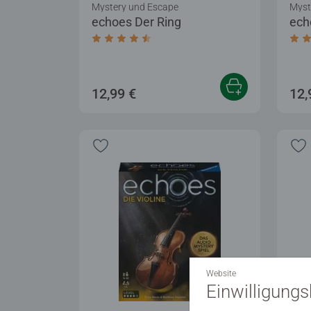
Mystery und Escape
Myst
echoes Der Ring
ech
Durchschnittliche Bewertung 4,6 von 5 
Dur
12,99 €
12,
Website
Einwilligung