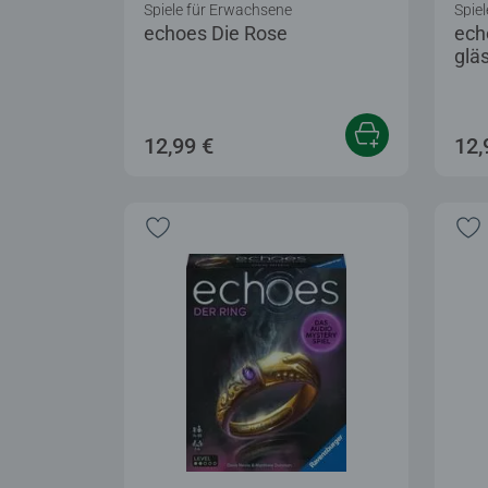
Spiele für Erwachsene
Spie
echoes Die Rose
ech
glä
12,99 €
12,