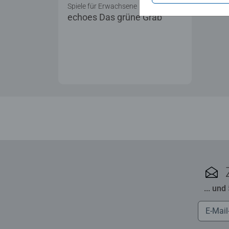
Spiele für Erwachsene
echoes Das grüne Grab
... und