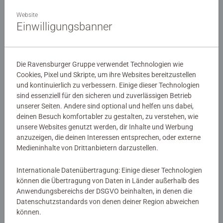
12,99 €
12,99 €
Website
Einwilligungsbanner
Die Ravensburger Gruppe verwendet Technologien wie
Cookies, Pixel und Skripte, um ihre Websites bereitzustellen
und kontinuierlich zu verbessern. Einige dieser Technologien
sind essenziell für den sicheren und zuverlässigen Betrieb
-10%
unserer Seiten. Andere sind optional und helfen uns dabei,
Denkspiele
Denkspiele
deinen Besuch komfortabler zu gestalten, zu verstehen, wie
®
Rush Hour
2 - Eine Erweiterung
Sudoku 5x5
unsere Websites genutzt werden, dir Inhalte und Werbung
anzuzeigen, die deinen Interessen entsprechen, oder externe
17,99 €
Medieninhalte von Drittanbietern darzustellen.
16,19 €
15,29 €
Club
4,99 €
Price
Internationale Datenübertragung: Einige dieser Technologien
können die Übertragung von Daten in Länder außerhalb des
Anwendungsbereichs der DSGVO beinhalten, in denen die
Datenschutzstandards von denen deiner Region abweichen
können.