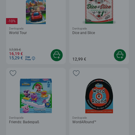
-10%
Denkspiele
Denkspiele
World Tour
Dice and Slice
17,99 €
16,19 €
15,29 €
Club
12,99 €
Price
Denkspiele
Denkspiele
Friends: Badespaß
WordARound™