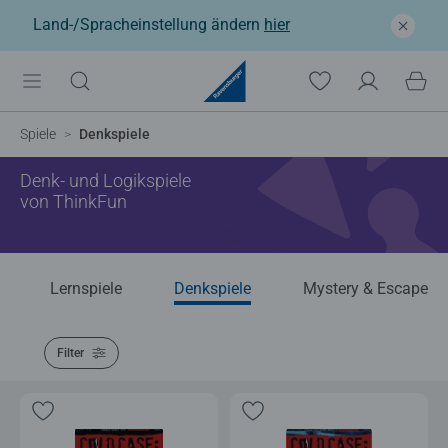
Land-/Spracheinstellung ändern
hier
Spiele
Denkspiele
Denk- und Logikspiele
von ThinkFun
Lernspiele
Denkspiele
Mystery & Escape
Filter