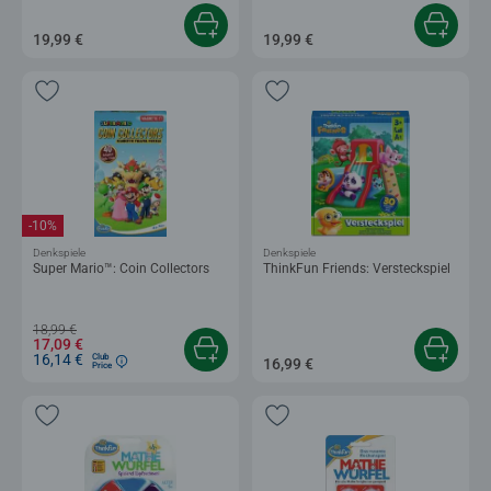
19,99 €
19,99 €
-10%
Denkspiele
Denkspiele
Super Mario™: Coin Collectors
ThinkFun Friends: Versteckspiel
18,99 €
17,09 €
16,14 €
Club
16,99 €
Price