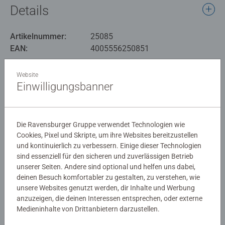
gestalteten memory®-Karten zieht der Zauber des
Details
Hundertmorgenwalds in die Kinderzimmer ein. Jedes
Motiv ist doppelt enthalten. Ziel ist es, gleiche Bildpaare
Artikelnummer:
25085
zu finden. Dafür ist ein gutes Gedächtnis gefragt. Wer ein
EAN:
4005556250851
passendes Kartenpaar aufdeckt, darf es behalten und ist
gleich nochmals dran. Wer die meisten Paare findet,
Warnhinweise und Herstellerinformation
gewinnt.
Website
Einwilligungsbanner
Geliebt und weltbekannt! Seit 100 Jahren begleitet Winnie
Noch keine Bewertungen
Puuh Generationen von Kindern. Die Geschichten aus
dem Hundertmorgenwald sind zeitlos – voller kleiner
abgegeben
Die Ravensburger Gruppe verwendet Technologien wie
Weisheiten und großer Gefühle, die zum Nachdenken,
Cookies, Pixel und Skripte, um ihre Websites bereitzustellen
und kontinuierlich zu verbessern. Einige dieser Technologien
Lächeln und Träumen einladen. I-Aah, Ferkel, Tigger oder
0/0
sind essenziell für den sicheren und zuverlässigen Betrieb
Klein-Rooh: Dieses memory® zeigt auf 64 Bildkarten
unserer Seiten. Andere sind optional und helfen uns dabei,
sorgsam ausgewählte Motive der Freunde aus dem
deinen Besuch komfortabler zu gestalten, zu verstehen, wie
Hundertmorgenwald und bringt seine zauberhafte Welt
unsere Websites genutzt werden, dir Inhalte und Werbung
Verfasse eine Bewertung
direkt ins Kinderzimmer. Die Spielregeln des
anzuzeigen, die deinen Interessen entsprechen, oder externe
weltbekannten Merkspiele-Klassikers memory® sind
Medieninhalte von Drittanbietern darzustellen.
denkbar einfach und machen das Produkt zu einem
Richtlinien für Bewertungen