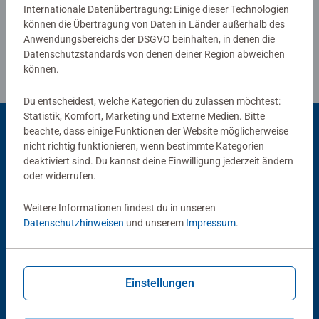
idealen Familienspiel, bei dem die Kinder häufig die Nase
Internationale Datenübertragung: Einige dieser Technologien
können die Übertragung von Daten in Länder außerhalb des
vorne haben und gewinnen. Das beliebte Merk- und
Anwendungsbereichs der DSGVO beinhalten, in denen die
Suchspiel macht Spaß und fördert spielerisch die
Datenschutzstandards von denen deiner Region abweichen
Konzentration und das Gedächtnis. Ein ideales Geschenk
können.
für alle Puuh-Fans, ob groß oder klein.
Du entscheidest, welche Kategorien du zulassen möchtest:
Statistik, Komfort, Marketing und Externe Medien. Bitte
beachte, dass einige Funktionen der Website möglicherweise
nicht richtig funktionieren, wenn bestimmte Kategorien
Beliebte Auswahl
deaktiviert sind. Du kannst deine Einwilligung jederzeit ändern
oder widerrufen.
Andere Kunden mögen auch
Weitere Informationen findest du in unseren
Datenschutzhinweisen
und unserem
Impressum
.
Einstellungen