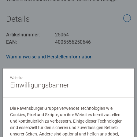
Sonderausgabe des Klassikers enthält zusätzlich 6
Sonderkarten für 3 neue Spielvarianten.
Details
Artikelnummer:
25064
EAN:
4005556250646
Warnhinweise und Herstellerinformation
Spielanleitung
Website
Einwilligungsbanner
Download
Die Ravensburger Gruppe verwendet Technologien wie
Cookies, Pixel und Skripte, um ihre Websites bereitzustellen
Noch keine Bewertungen
und kontinuierlich zu verbessern. Einige dieser Technologien
abgegeben
sind essenziell für den sicheren und zuverlässigen Betrieb
unserer Seiten. Andere sind optional und helfen uns dabei,