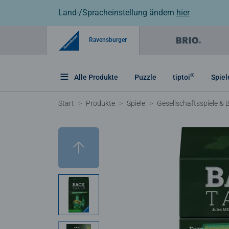
Land-/Spracheinstellung ändern
hier
Ravensburger
®
Alle Produkte
Puzzle
tiptoi
Spiel
Start
Produkte
Spiele
Gesellschaftsspiele & B