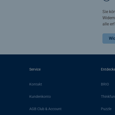
Sie kö
Widerr
alle e
Wid
Service
Entdeck
Kontakt
BRIO
Kundenkonto
Thinkfun
AGB Club & Account
Puzzle