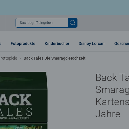
Suchbegriff eingeben
e
Fotoprodukte
Kinderbücher
Disney Lorcana
Gesche
rettspiele
Back Tales Die Smaragd-Hochzeit
Back Ta
Smarag
Kartens
Jahre