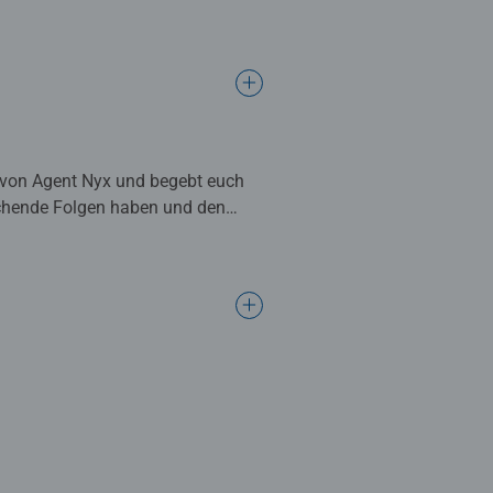
le von Agent Nyx und begebt euch
ichende Folgen haben und den
h ein ganz neues Spielerlebnis im
e zu finden?
e eintauchen. Die Regeln sind
Szenen darstellen und die
wider. Mit Aktionskarten, die
hen.