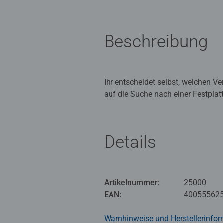
Beschreibung
Ihr entscheidet selbst, welchen V
auf die Suche nach einer Festpla
Lauf der Geschichte verändern. D
Bereich der Abenteuer- und Rätsels
Details
149 Karten lassen die Spieler dur
intuitiv und stehen einem schnell
Geschichte weitererzählen, geben 
Fenster und Aussparungen haben, 
Artikelnummer:
25000
EAN:
40055562
Warnhinweise und Herstellerinfor