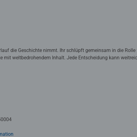
erlauf die Geschichte nimmt. Ihr schlüpft gemeinsam in die Rol
tte mit weltbedrohendem Inhalt. Jede Entscheidung kann weitre
ie innovativen Karten mit Fenstern und Aussparungen bieten euc
piele. Schafft ihr es, den Auftrag auszuführen und die Festplatt
ch packende Texte und Illustrationen in die immersive Geschicht
en Spielstart nicht im Weg. Während die Vorderseiten der Karten 
die Rückseiten der Karten die Konsequenzen der Entscheidungen 
können die Spieler unterschiedliche Wege in der Geschichte ge
50004
mation