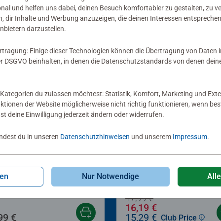
onal und helfen uns dabei, deinen Besuch komfortabler zu gestalten, zu v
, dir Inhalte und Werbung anzuzeigen, die deinen Interessen entsprechen
nbietern darzustellen.
rtragung: Einige dieser Technologien können die Übertragung von Daten 
 DSGVO beinhalten, in denen die Datenschutzstandards von denen dein
Kategorien du zulassen möchtest: Statistik, Komfort, Marketing und Exte
nktionen der Website möglicherweise nicht richtig funktionieren, wenn b
nst deine Einwilligung jederzeit ändern oder widerrufen.
-10%
indest du in unseren
Datenschutzhinweisen
und unserem
Impressum
.
le für Erwachsene
Kartenspiele
k Tales
Vision
gen
Nur Notwendige
All
17,99 €
16,19 €
99 €
15,29 €
Club Price