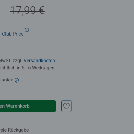
€
17,99 €
Club Price
 MwSt. zzgl.
Versandkosten
.
chtlich in 5 - 6 Werktagen
punkte
den Warenkorb
reie Rückgabe