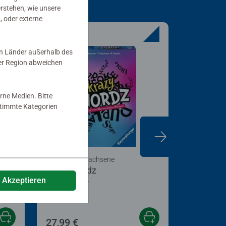
erstehen, wie unsere
, oder externe
in Länder außerhalb des
er Region abweichen
rne Medien. Bitte
estimmte Kategorien
Spiele für Erwachsene
Kinderspiel
Krazy Wordz
Tempo, k
e Akzeptieren
Durchschnittliche Bewertung 4,9 von 5 Stern
Durchsch
27,99 €
24,99 €