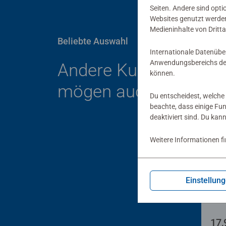
Seiten. Andere sind opti
Websites genutzt werden
Medieninhalte von Dritta
Beliebte Auswahl
Internationale Datenübe
Anwendungsbereichs der
Andere Kunden
können.
mögen auch
Du entscheidest, welche 
beachte, dass einige Fu
deaktiviert sind. Du kan
Weitere Informationen f
Spie
Bac
Einstellun
17,