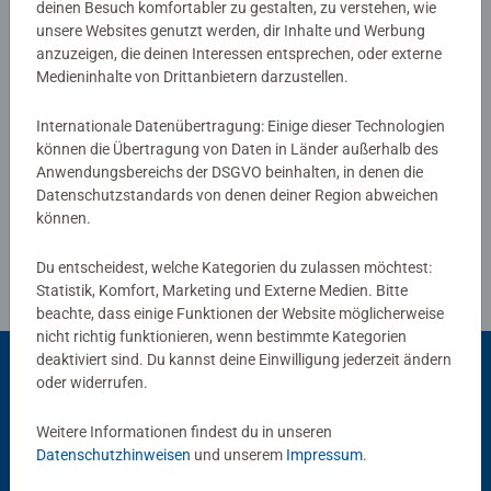
deinen Besuch komfortabler zu gestalten, zu verstehen, wie
0/0
und stärken ihr Selbstvertrauen. In der großen Auswahl
unsere Websites genutzt werden, dir Inhalte und Werbung
von Ravensburger Kinderpuzzles mit den beliebtesten
anzuzeigen, die deinen Interessen entsprechen, oder externe
Motiven, von 2 Teilen bis 300 Teilen, ist garantiert für
Medieninhalte von Drittanbietern darzustellen.
jedes Kind das Richtige dabei. Die Auswahl der Motive
Verfasse eine Bewertung
Internationale Datenübertragung: Einige dieser Technologien
und die hohe Qualität unserer Kinderpuzzles liegen uns
können die Übertragung von Daten in Länder außerhalb des
sehr am Herzen. Deshalb wird die Unbedenklichkeit aller
Richtlinien für Bewertungen
Anwendungsbereichs der DSGVO beinhalten, in denen die
Materialien von einem unabhängigen Institut bestätigt.
Datenschutzstandards von denen deiner Region abweichen
Seit mehr als 100 Jahren entwickeln wir Puzzles, wie
können.
Kinder sie lieben: altersgerecht in Motiv, Teilezahl und -
größe.
Du entscheidest, welche Kategorien du zulassen möchtest:
Statistik, Komfort, Marketing und Externe Medien. Bitte
beachte, dass einige Funktionen der Website möglicherweise
nicht richtig funktionieren, wenn bestimmte Kategorien
deaktiviert sind. Du kannst deine Einwilligung jederzeit ändern
oder widerrufen.
Beliebte Auswahl
Weitere Informationen findest du in unseren
Andere Kunden mögen auch
Datenschutzhinweisen
und unserem
Impressum
.