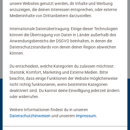
von Ravensburger Kinderpuzzles mit den beliebtesten
unsere Websites genutzt werden, dir Inhalte und Werbung
anzuzeigen, die deinen Interessen entsprechen, oder externe
Motiven, von 2 Teilen bis 300 Teilen, ist garantiert für
Medieninhalte von Drittanbietern darzustellen.
jedes Kind das Richtige dabei. Die Auswahl der Motive
Verfasse eine Bewertung
und die hohe Qualität unserer Kinderpuzzles liegen uns
Internationale Datenübertragung: Einige dieser Technologien
sehr am Herzen. Deshalb wird die Unbedenklichkeit aller
können die Übertragung von Daten in Länder außerhalb des
Richtlinien für Bewertungen
Materialien von einem unabhängigen Institut bestätigt.
Anwendungsbereichs der DSGVO beinhalten, in denen die
Seit mehr als 100 Jahren entwickeln wir Puzzles, wie
Datenschutzstandards von denen deiner Region abweichen
Kinder sie lieben: altersgerecht in Motiv, Teilezahl und -
können.
größe.
Du entscheidest, welche Kategorien du zulassen möchtest:
Statistik, Komfort, Marketing und Externe Medien. Bitte
beachte, dass einige Funktionen der Website möglicherweise
nicht richtig funktionieren, wenn bestimmte Kategorien
deaktiviert sind. Du kannst deine Einwilligung jederzeit ändern
oder widerrufen.
Beliebte Auswahl
Weitere Informationen findest du in unseren
Andere Kunden mögen auch
Datenschutzhinweisen
und unserem
Impressum
.