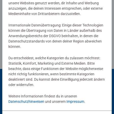
Motiven, von 2 Teilen bis 300 Teilen, ist garantiert für
unsere Websites genutzt werden, dir Inhalte und Werbung
anzuzeigen, die deinen Interessen entsprechen, oder externe
jedes Kind das Richtige dabei. Die Auswahl der Motive
Medieninhalte von Drittanbietern darzustellen.
und die hohe Qualität unserer Kinderpuzzles liegen uns
Verfasse eine Bewertung
sehr am Herzen. Deshalb wird die Unbedenklichkeit aller
Internationale Datenübertragung: Einige dieser Technologien
Materialien von einem unabhängigen Institut bestätigt.
können die Übertragung von Daten in Länder außerhalb des
Richtlinien für Bewertungen
Seit mehr als 100 Jahren entwickeln wir Puzzles, wie
Anwendungsbereichs der DSGVO beinhalten, in denen die
Kinder sie lieben: altersgerecht in Motiv, Teilezahl und -
Datenschutzstandards von denen deiner Region abweichen
größe.
können.
Du entscheidest, welche Kategorien du zulassen möchtest:
Statistik, Komfort, Marketing und Externe Medien. Bitte
beachte, dass einige Funktionen der Website möglicherweise
nicht richtig funktionieren, wenn bestimmte Kategorien
deaktiviert sind. Du kannst deine Einwilligung jederzeit ändern
oder widerrufen.
Beliebte Auswahl
Weitere Informationen findest du in unseren
Andere Kunden mögen auch
Datenschutzhinweisen
und unserem
Impressum
.