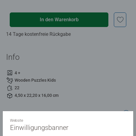
In den Warenkorb
14 Tage kostenfreie Rückgabe
Info
4 +
Wooden Puzzles Kids
22
4,50 x 22,20 x 16,00 cm
Beschreibung
Website
Einwilligungsbanner
WOODEN Unterwasser 22 Teile. Entdecken Sie die