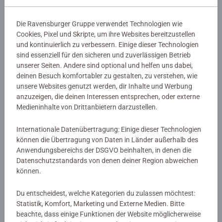
perfekte Passform! Ravensburger hat für jedes Kind das
passende Puzzle. Mit interessanten Motiven und einer
Die Ravensburger Gruppe verwendet Technologien wie
strategisch günstigen Teilegröße sowie einer Vielzahl von
Details
Cookies, Pixel und Skripte, um ihre Websites bereitzustellen
Formaten ist der Erfolg für alle Altersgruppen und
und kontinuierlich zu verbessern. Einige dieser Technologien
Schwierigkeitslevel garantiert. Genießen Sie Ravensburger
sind essenziell für den sicheren und zuverlässigen Betrieb
Artikelnummer:
12004081
Qualität mit dieser familienfreundlichen Aktivität! Ab 4
unserer Seiten. Andere sind optional und helfen uns dabei,
EAN:
4005555040811
Jahren.
deinen Besuch komfortabler zu gestalten, zu verstehen, wie
unsere Websites genutzt werden, dir Inhalte und Werbung
Warnhinweise und Herstellerinformation
anzuzeigen, die deinen Interessen entsprechen, oder externe
Ravensburger Puzzles bedeuten Puzzlespaß in
Medieninhalte von Drittanbietern darzustellen.
Premiumqualität mit einem hohen Anspruch an Material,
Ähnliche Produkte
Motiv und Design. Diese Leidenschaft für Qualität und
Internationale Datenübertragung: Einige dieser Technologien
Liebe zum Detail sowie eine riesige Auswahl an Motiven,
können die Übertragung von Daten in Länder außerhalb des
Formaten und Teilezahlen machen Ravensburger Puzzles
Anwendungsbereichs der DSGVO beinhalten, in denen die
so einzigartig und garantieren ein unvergessliches
Datenschutzstandards von denen deiner Region abweichen
Puzzleerlebnis. Vom Anfänger bis zum Profi: Hier findet
Noch keine Bewertungen
können.
jeder Puzzleliebhaber das perfekte Puzzle!
abgegeben
Du entscheidest, welche Kategorien du zulassen möchtest:
Statistik, Komfort, Marketing und Externe Medien. Bitte
0/0
beachte, dass einige Funktionen der Website möglicherweise