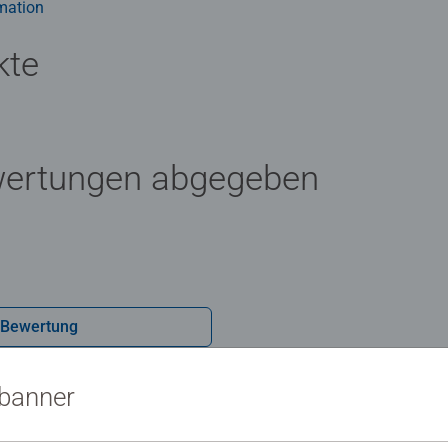
mation
kte
wertungen abgegeben
 Bewertung
sbanner