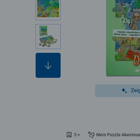
Zei
5 +
Mein Puzzle Abenteu