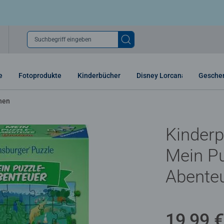
Suchbegriff eingeben
e
Fotoprodukte
Kinderbücher
Disney Lorcana
Gesche
hen
Kinderp
Mein Pu
Abenteu
19,99 €