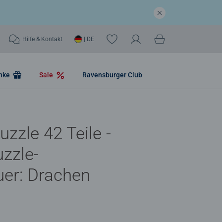
Hilfe & Kontakt
| DE
nke
Sale
Ravensburger Club
uzzle 42 Teile -
zzle-
er: Drachen