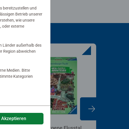
s bereitzustellen und
rlässigen Betrieb unserer
erstehen, wie unsere
, oder externe
in Länder außerhalb des
er Region abweichen
rne Medien. Bitte
estimmte Kategorien
e Akzeptieren
Kinderpuzzle
Kinderpuzz
Das verborgene Flusstal
Die Zaub