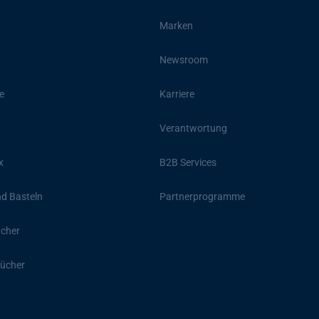
Marken
Newsroom
e
Karriere
Verantwortung
x
B2B Services
d Basteln
Partnerprogramme
ücher
ücher