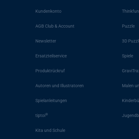
Kundenkonto
Thinkfun
AGB Club & Account
Puzzle
Newsletter
3D Puzzl
Ersatzteilservice
Spiele
Produktrückruf
GraviTra
Autoren und Illustratoren
Malen un
Spielanleitungen
Kinderb
®
tiptoi
Jugendb
Kita und Schule