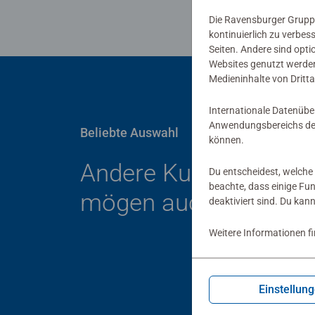
Die Ravensburger Gruppe
kontinuierlich zu verbes
Seiten. Andere sind opti
Websites genutzt werden
Medieninhalte von Dritta
Internationale Datenübe
Anwendungsbereichs der
Beliebte Auswahl
können.
Andere Kunden
Du entscheidest, welche 
beachte, dass einige Fu
mögen auch
deaktiviert sind. Du kan
Weitere Informationen f
Einstellun
Kind
Der