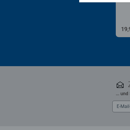
19,
... und