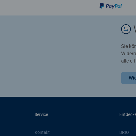
Sie kö
Widerr
alle e
Wid
Service
Entdeck
Kontakt
BRIO