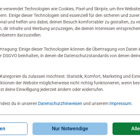
 verwendet Technologien wie Cookies, Pixel und Skripte, um ihre Website
sern. Einige dieser Technologien sind essenziell für den sicheren und zuve
onal und helfen uns dabei, deinen Besuch komfortabler zu gestalten, zu v
, dir Inhalte und Werbung anzuzeigen, die deinen Interessen entsprechen
nbietern darzustellen.
rtragung: Einige dieser Technologien können die Übertragung von Daten 
 DSGVO beinhalten, in denen die Datenschutzstandards von denen dein
Kategorien du zulassen möchtest: Statistik, Komfort, Marketing und Exte
nktionen der Website möglicherweise nicht richtig funktionieren, wenn b
nst deine Einwilligung jederzeit ändern oder widerrufen.
indest du in unseren
Datenschutzhinweisen
und unserem
Impressum
.
gen
Nur Notwendige
All
erpuzzle
Kinderpuzzle
 Eierdieb
Phobos