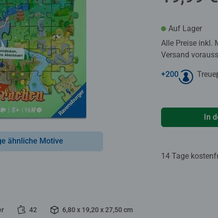
Auf Lager
Alle Preise inkl.
Versand voraussi
+
200
Treue
In 
ge ähnliche Motive
14 Tage kostenf
er
42
6,80 x 19,20 x 27,50 cm