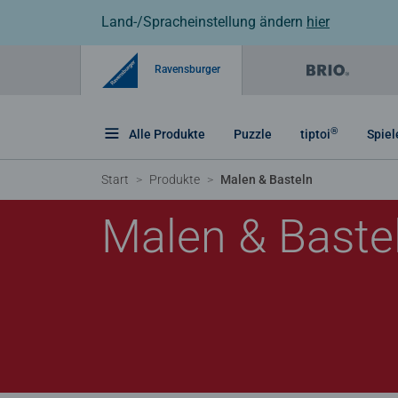
Land-/Spracheinstellung ändern
hier
Ravensburger
®
Alle Produkte
Puzzle
tiptoi
Spiel
Start
Produkte
Malen & Basteln
Malen & Baste