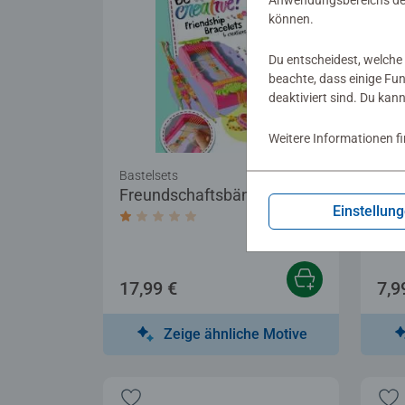
Anwendungsbereichs der
können.
Du entscheidest, welche 
beachte, dass einige Fu
deaktiviert sind. Du kan
Weitere Informationen f
Bastelsets
Bast
Freundschaftsbändchen
Bas
Einstellun
Fre
Durchschnittliche Bewertung 1,0 von 5 
Tat
17,99 €
7,9
Zeige ähnliche Motive