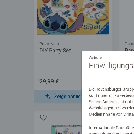
Bastelsets
Bast
DIY Party Set
Pape
Website
Einwilligung
29,99 €
19,
Die Ravensburger Gruppe
kontinuierlich zu verbes
Zeige ähnliche Motive
Seiten. Andere sind opti
Websites genutzt werden
Medieninhalte von Dritta
Internationale Datenübe