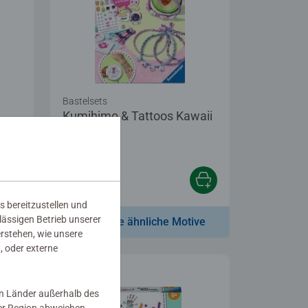
Bastelsets
Kumihimo & Tattoos Kawaii
17,99 €
s bereitzustellen und
rlässigen Betrieb unserer
ve
Zeige ähnliche Motive
erstehen, wie unsere
, oder externe
in Länder außerhalb des