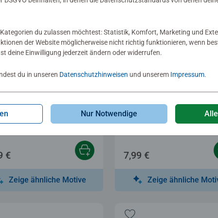
 DSGVO beinhalten, in denen die Datenschutzstandards von denen dein
Kategorien du zulassen möchtest: Statistik, Komfort, Marketing und Exte
nktionen der Website möglicherweise nicht richtig funktionieren, wenn b
nst deine Einwilligung jederzeit ändern oder widerrufen.
indest du in unseren
Datenschutzhinweisen
und unserem
Impressum
.
elsets
Bastelsets
telset
Perlentiere Schmetterli
gen
Nur Notwendige
All
undschaftsbändchen &
Sternen.
toos
9 €
7,99 €
Zeige ähnliche Motive
Zeige ähnliche Moti