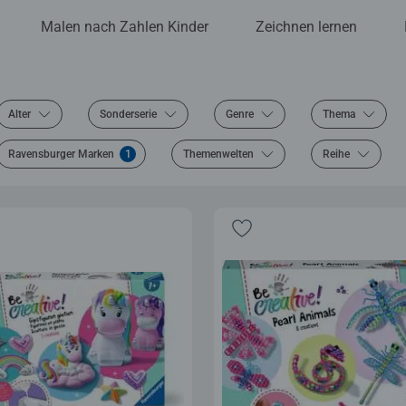
Malen nach Zahlen Kinder
Zeichnen lernen
Alter
Sonderserie
Genre
Thema
Ravensburger Marken
1
Themenwelten
Reihe