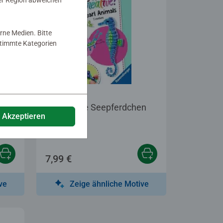
er Region abweichen
rne Medien. Bitte
estimmte Kategorien
Bastelsets
nge
Perlentiere Seepferdchen
e Akzeptieren
7,99 €
ve
Zeige ähnliche Motive