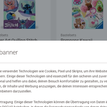
elsets
Bastelsets
r Art Quilling Stitch
Pompons Kawaii
sbanner
99 €
17,99 €
 verwendet Technologien wie Cookies, Pixel und Skripte, um ihre Website
sern. Einige dieser Technologien sind essenziell für den sicheren und zuve
Zeige ähnliche Motive
Zeige ähnliche Moti
onal und helfen uns dabei, deinen Besuch komfortabler zu gestalten, zu v
, dir Inhalte und Werbung anzuzeigen, die deinen Interessen entsprechen
nbietern darzustellen.
rtragung: Einige dieser Technologien können die Übertragung von Daten 