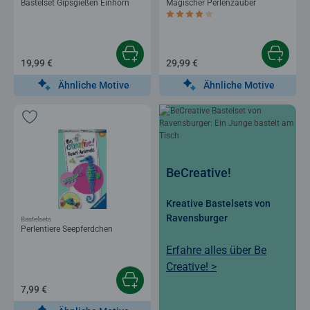
Bastelset Gipsgießen Einhorn
Magischer Perlenzauber
Durchschnittliche Bewertung 4,0 von 5 
19,99 €
29,99 €
Ähnliche Motive
Ähnliche Motive
BeCreative!
Kreative Bastelsets von
Ravensburger
Bastelsets
Perlentiere Seepferdchen
Erfahre alles über Be
Creative! >
7,99 €