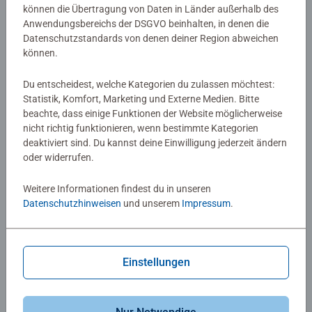
können die Übertragung von Daten in Länder außerhalb des
Praktische Bastelsets
Anwendungsbereichs der DSGVO beinhalten, in denen die
Datenschutzstandards von denen deiner Region abweichen
für Kinder
können.
Du entscheidest, welche Kategorien du zulassen möchtest:
Vom Basteln mit Papier bis hin zum geknüpften
Statistik, Komfort, Marketing und Externe Medien. Bitte
Armband
beachte, dass einige Funktionen der Website möglicherweise
nicht richtig funktionieren, wenn bestimmte Kategorien
Mit Papier, Schere und Klebstoff gewappnet, erschaffen
deaktiviert sind. Du kannst deine Einwilligung jederzeit ändern
oder widerrufen.
selbst kleine Bastler mit den praktischen Bastelsets für
Zwischendurch aus ganz gewöhnlichen Materialien wie
Weitere Informationen findest du in unseren
Papier, Perlen, Tonkarton, Mosaiksteinen oder Wolle kleine
Datenschutzhinweisen
und unserem
Impressum
.
Meisterwerke.
Vor allem Perlen sind ein wunderbares Bastelmaterial für
Kinder. Die kleinen Kügelchen glänzen in den schönsten
Einstellungen
Farben. Auf Schnüren angeordnet, lassen sich aus ihnen
wunderschöne Armbänder und Halsketten erstellen. In
Kombination mit Drahtelementen kann man sie zu