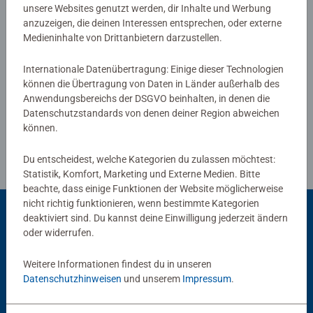
Malflächen für Fortgeschrittene.
unsere Websites genutzt werden, dir Inhalte und Werbung
anzuzeigen, die deinen Interessen entsprechen, oder externe
Jedes Malset enthält alles, was Künstler zum Malen
Medieninhalte von Drittanbietern darzustellen.
brauchen und es ist kein Mischen der Farben notwendig.
Verfasse eine Bewertung
Das Ravensburger Malen nach Zahlen Programm bietet
Internationale Datenübertragung: Einige dieser Technologien
eine große Motivauswahl für Kinder und Erwachsene.
können die Übertragung von Daten in Länder außerhalb des
Richtlinien für Bewertungen
Anwendungsbereichs der DSGVO beinhalten, in denen die
Datenschutzstandards von denen deiner Region abweichen
können.
Du entscheidest, welche Kategorien du zulassen möchtest:
Statistik, Komfort, Marketing und Externe Medien. Bitte
beachte, dass einige Funktionen der Website möglicherweise
nicht richtig funktionieren, wenn bestimmte Kategorien
deaktiviert sind. Du kannst deine Einwilligung jederzeit ändern
oder widerrufen.
Beliebte Auswahl
Weitere Informationen findest du in unseren
Andere Kunden mögen auch
Datenschutzhinweisen
und unserem
Impressum
.