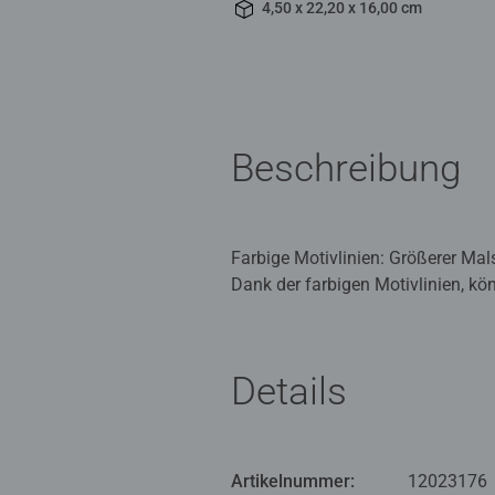
4,50 x 22,20 x 16,00 cm
Beschreibung
Farbige Motivlinien: Größerer Ma
Dank der farbigen Motivlinien, kö
eine gute Führung und so entsteht
Die schönen Motive zum Ausmalen 
Malset sind bereits 10 fertig ge
Details
Mit Malen nach Zahlen von Ravens
feinmotorische Fähigkeiten zu ent
weckt.
Artikelnummer:
12023176