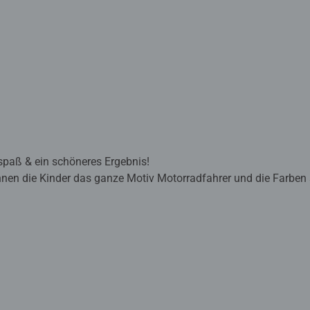
lspaß & ein schöneres Ergebnis!
nnen die Kinder das ganze Motiv Motorradfahrer und die Farben s
 ein perfektes Bild.
sind eine tolle Geschenkidee für Kinder ab 7 Jahren und eine 
mischte Acrylfarben enthalten. Verpackungsdesign kann abweich
burger lernen die Kinder Flächen sorgfältig auszumalen, ihr Ma
wickeln. Am Ende stehen Freude, Stolz und ein Erfolgserlebnis,