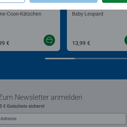
n nach Zahlen Kinder
Malen nach Zahlen Kinder
ne-Coon-Kätzchen
Baby Leopard
99 €
13,99 €
Zum Newsletter anmelden
 5 € Gutschein sichern!