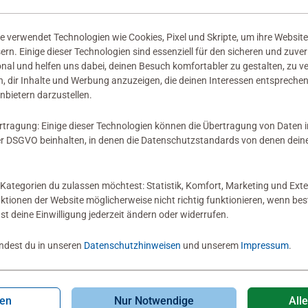
 verwendet Technologien wie Cookies, Pixel und Skripte, um ihre Website
sern. Einige dieser Technologien sind essenziell für den sicheren und zuve
onal und helfen uns dabei, deinen Besuch komfortabler zu gestalten, zu v
, dir Inhalte und Werbung anzuzeigen, die deinen Interessen entsprechen
nbietern darzustellen.
rtragung: Einige dieser Technologien können die Übertragung von Daten 
 DSGVO beinhalten, in denen die Datenschutzstandards von denen dein
Kategorien du zulassen möchtest: Statistik, Komfort, Marketing und Exte
nktionen der Website möglicherweise nicht richtig funktionieren, wenn b
nst deine Einwilligung jederzeit ändern oder widerrufen.
indest du in unseren
Datenschutzhinweisen
und unserem
Impressum
.
gen
Nur Notwendige
All