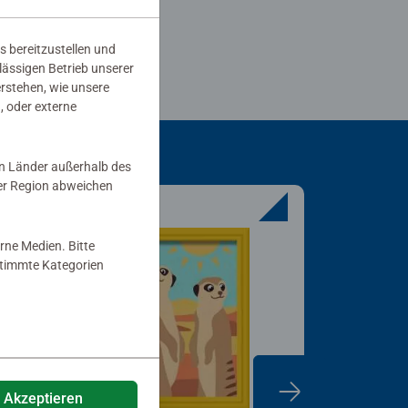
s bereitzustellen und
rlässigen Betrieb unserer
erstehen, wie unsere
, oder externe
in Länder außerhalb des
er Region abweichen
rne Medien. Bitte
estimmte Kategorien
e Akzeptieren