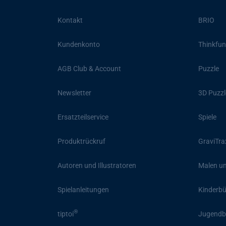
Kontakt
BRIO
Kundenkonto
Thinkfun
AGB Club & Account
Puzzle
Newsletter
3D Puzzl
Ersatzteilservice
Spiele
Produktrückruf
GraviTra
Autoren und Illustratoren
Malen un
Spielanleitungen
Kinderb
®
tiptoi
Jugendb