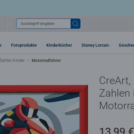
Suchbegriff eingeben
e
Fotoprodukte
Kinderbücher
Disney Lorcana
Gesche
Zahlen Kinder
Motorradfahrer
CreArt,
Zahlen 
Motorra
13,99 €