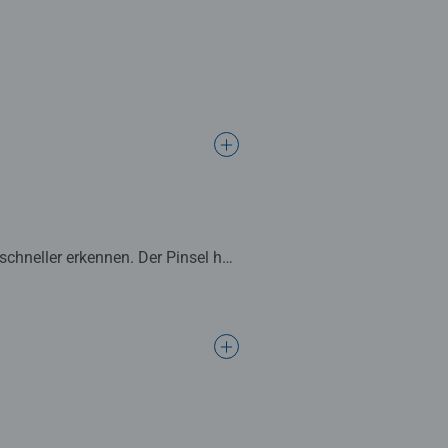
chneller erkennen. Der Pinsel hat
schöne Dekoration. In diesem
en.
ltalent zu verbessern sowie
 das die Lust am Weitermalen