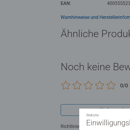
Die Motive sind altersgerecht in 
EAN:
40055552
zu Bildern mit vielen, kleinen Mal
Jedes Malset enthält alles, was 
Warnhinweise und Herstellerinfor
Das Ravensburger Malen nach Zah
Ähnliche Produ
Noch keine Be
0/0
Verfasse eine
Website
Einwilligung
Richtlinien für Bewertungen