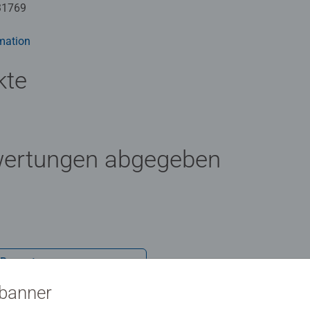
drei Schwierigkeitsstufen umgesetzt: von einfachen Bildern mit 
31769
flächen für Fortgeschrittene.
Künstler zum Malen brauchen und es ist kein Mischen der Farbe
mation
len Programm bietet eine große Motivauswahl für Kinder und
kte
wertungen abgegeben
 Bewertung
sbanner