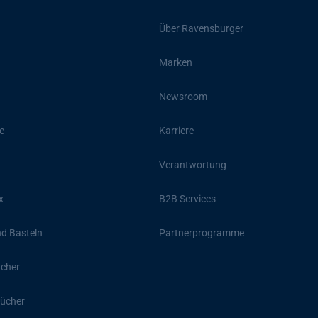
Über Ravensburger
Marken
Newsroom
e
Karriere
Verantwortung
x
B2B Services
d Basteln
Partnerprogramme
ücher
ücher