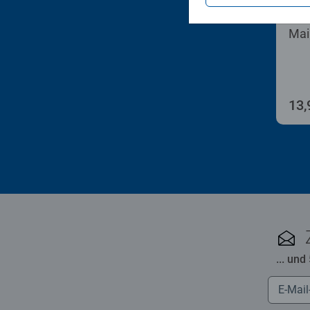
Male
Mai
13,
... und