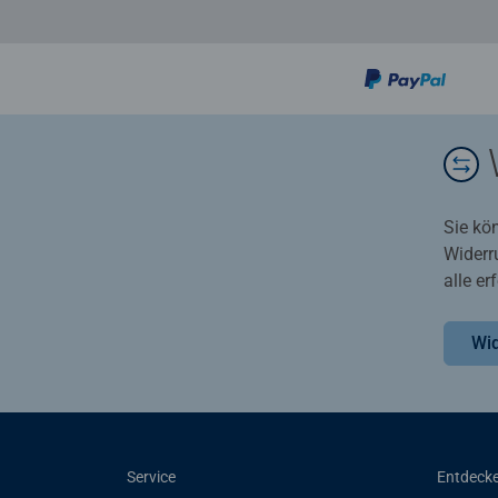
Sie kö
Widerr
alle e
Wid
Service
Entdeck