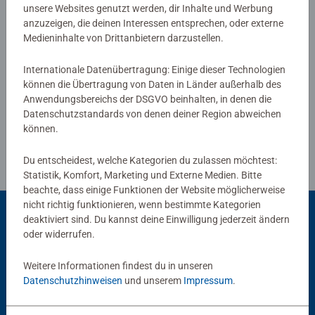
Das Ravensburger Malen nach Zahlen Programm bietet
unsere Websites genutzt werden, dir Inhalte und Werbung
anzuzeigen, die deinen Interessen entsprechen, oder externe
eine große Motivauswahl für Kinder und Erwachsene.
Medieninhalte von Drittanbietern darzustellen.
Verfasse eine Bewertung
Internationale Datenübertragung: Einige dieser Technologien
können die Übertragung von Daten in Länder außerhalb des
Richtlinien für Bewertungen
Anwendungsbereichs der DSGVO beinhalten, in denen die
Datenschutzstandards von denen deiner Region abweichen
können.
Du entscheidest, welche Kategorien du zulassen möchtest:
Statistik, Komfort, Marketing und Externe Medien. Bitte
beachte, dass einige Funktionen der Website möglicherweise
nicht richtig funktionieren, wenn bestimmte Kategorien
deaktiviert sind. Du kannst deine Einwilligung jederzeit ändern
oder widerrufen.
Beliebte Auswahl
Weitere Informationen findest du in unseren
Andere Kunden mögen auch
Datenschutzhinweisen
und unserem
Impressum
.