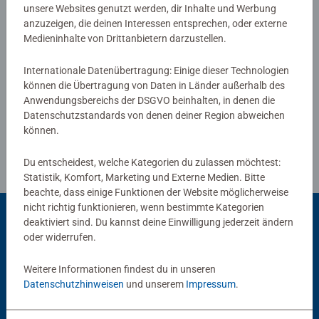
Winterruhe! Wooden war noch nie so schön!
unsere Websites genutzt werden, dir Inhalte und Werbung
anzuzeigen, die deinen Interessen entsprechen, oder externe
Medieninhalte von Drittanbietern darzustellen.
- Das Motiv Winterruhe eignet sich auch für Einsteiger in
Verfasse eine Bewertung
das CreArt Malen nach Zahlen
Internationale Datenübertragung: Einige dieser Technologien
können die Übertragung von Daten in Länder außerhalb des
Richtlinien für Bewertungen
Anwendungsbereichs der DSGVO beinhalten, in denen die
Datenschutzstandards von denen deiner Region abweichen
können.
Du entscheidest, welche Kategorien du zulassen möchtest:
Statistik, Komfort, Marketing und Externe Medien. Bitte
beachte, dass einige Funktionen der Website möglicherweise
nicht richtig funktionieren, wenn bestimmte Kategorien
deaktiviert sind. Du kannst deine Einwilligung jederzeit ändern
oder widerrufen.
Beliebte Auswahl
Weitere Informationen findest du in unseren
Andere Kunden mögen auch
Datenschutzhinweisen
und unserem
Impressum
.