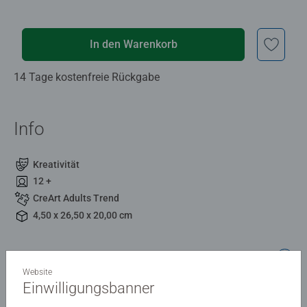
In den Warenkorb
14 Tage kostenfreie Rückgabe
Info
Kreativität
12 +
CreArt Adults Trend
4,50 x 26,50 x 20,00 cm
Beschreibung
Website
Einwilligungsbanner
Coole Designs, leuchtende Farben und glänzender Lack