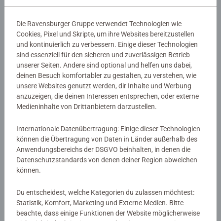
für ein perfektes Finish. Das trendige Motiv Retro
Superman bietet großartigen Malspaß für Erwachsene ab
Die Ravensburger Gruppe verwendet Technologien wie
12. Die Motivlinien sind bereits vorgedruckt und
Details
Cookies, Pixel und Skripte, um ihre Websites bereitzustellen
nummeriert und müssen mit den fertig gemischten
und kontinuierlich zu verbessern. Einige dieser Technologien
Acrylfarben ausgemalt werden. Das ist Malspaß mit
sind essenziell für den sicheren und zuverlässigen Betrieb
Artikelnummer:
12023196
Erfolgsgarantie für eine einzigartige Wanddekoration.
unserer Seiten. Andere sind optional und helfen uns dabei,
EAN:
4005555231967
Malen war noch nie so einfach!
deinen Besuch komfortabler zu gestalten, zu verstehen, wie
unsere Websites genutzt werden, dir Inhalte und Werbung
Warnhinweise und Herstellerinformation
anzuzeigen, die deinen Interessen entsprechen, oder externe
Mit CreArt - Malen nach Zahlen von Ravensburger den
Medieninhalte von Drittanbietern darzustellen.
Weg zur inneren Ruhe und Entspannung finden. Einfach
Ähnliche Produkte
auspacken und los malen: jedes Malset enthält alles, was
Internationale Datenübertragung: Einige dieser Technologien
zum Malen benötigt wird und es ist kein Mischen der
können die Übertragung von Daten in Länder außerhalb des
Farben notwendig. Das fertig gemalte Bild eignet sich als
Anwendungsbereichs der DSGVO beinhalten, in denen die
trendige Dekoration in jedem Zuhause. Das Ravensburger
Datenschutzstandards von denen deiner Region abweichen
CreArt - Malen nach Zahlen Programm bietet eine große
Noch keine Bewertungen
können.
Motivauswahl für Kinder und Erwachsene.
abgegeben
Du entscheidest, welche Kategorien du zulassen möchtest:
Statistik, Komfort, Marketing und Externe Medien. Bitte
0/0
beachte, dass einige Funktionen der Website möglicherweise