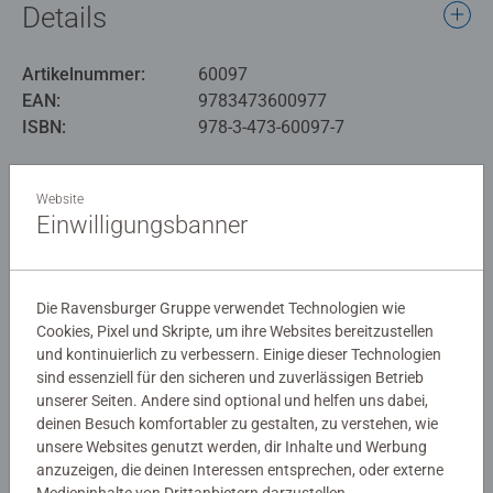
Details
Artikelnummer:
60097
EAN:
9783473600977
ISBN:
978-3-473-60097-7
Warnhinweise und Herstellerinformation
Website
Einwilligungsbanner
Noch keine Bewertungen
abgegeben
Die Ravensburger Gruppe verwendet Technologien wie
Cookies, Pixel und Skripte, um ihre Websites bereitzustellen
0/0
und kontinuierlich zu verbessern. Einige dieser Technologien
sind essenziell für den sicheren und zuverlässigen Betrieb
unserer Seiten. Andere sind optional und helfen uns dabei,
deinen Besuch komfortabler zu gestalten, zu verstehen, wie
Verfasse eine Bewertung
unsere Websites genutzt werden, dir Inhalte und Werbung
anzuzeigen, die deinen Interessen entsprechen, oder externe