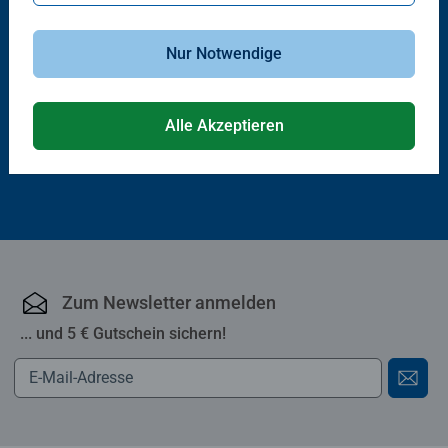
®
Wieso? Weshalb? Warum?
tiptoi
Bücher
Nur Notwendige
Tiere im Winter
Iggy Igel und die Sache mit der
Freundschaft
Alle Akzeptieren
11,99 €
12,99 €
Zum Newsletter anmelden
... und 5 € Gutschein sichern!