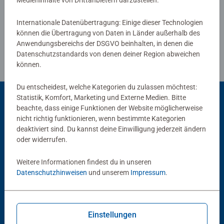
Medieninhalte von Drittanbietern darzustellen.
Richtlinien für Bewertungen
Internationale Datenübertragung: Einige dieser Technologien
können die Übertragung von Daten in Länder außerhalb des
Anwendungsbereichs der DSGVO beinhalten, in denen die
Datenschutzstandards von denen deiner Region abweichen
können.
Du entscheidest, welche Kategorien du zulassen möchtest:
Statistik, Komfort, Marketing und Externe Medien. Bitte
beachte, dass einige Funktionen der Website möglicherweise
Beliebte Auswahl
nicht richtig funktionieren, wenn bestimmte Kategorien
deaktiviert sind. Du kannst deine Einwilligung jederzeit ändern
Andere Kunden mögen auch
oder widerrufen.
Weitere Informationen findest du in unseren
Datenschutzhinweisen
und unserem
Impressum
.
Einstellungen