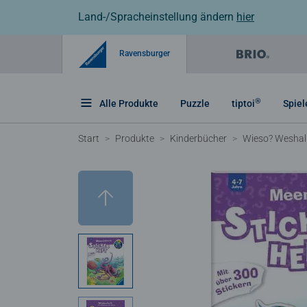
Land-/Spracheinstellung ändern
hier
Ravensburger
®
Alle Produkte
Puzzle
tiptoi
Spiel
Start
Produkte
Kinderbücher
Wieso? Wesha