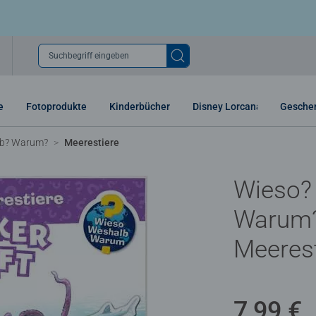
Suchbegriff eingeben
e
Fotoprodukte
Kinderbücher
Disney Lorcana
Gesche
lb? Warum?
Meerestiere
Wieso?
Warum? 
Meerest
7,99 €