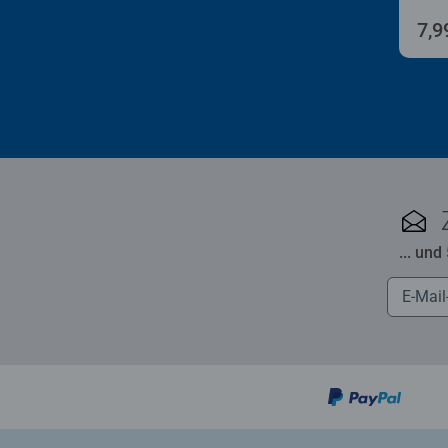
7,9
... und