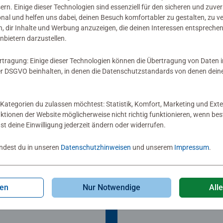
sern. Einige dieser Technologien sind essenziell für den sicheren und zuve
onal und helfen uns dabei, deinen Besuch komfortabler zu gestalten, zu v
, dir Inhalte und Werbung anzuzeigen, die deinen Interessen entsprechen
nbietern darzustellen.
rtragung: Einige dieser Technologien können die Übertragung von Daten 
 DSGVO beinhalten, in denen die Datenschutzstandards von denen dein
Kategorien du zulassen möchtest: Statistik, Komfort, Marketing und Exte
nktionen der Website möglicherweise nicht richtig funktionieren, wenn b
nst deine Einwilligung jederzeit ändern oder widerrufen.
indest du in unseren
Datenschutzhinweisen
und unserem
Impressum
.
o? Weshalb? Warum?
Wieso? Weshalb? Warum?
reszeiten
Bauernhof
gen
Nur Notwendige
All