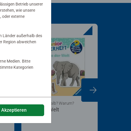
rlässigen Betrieb unserer
erstehen, wie unsere
, oder externe
in Länder außerhalb des
er Region abweichen
rne Medien. Bitte
estimmte Kategorien
Wieso? Weshalb? Warum?
Wieso? We
Tiere der Welt
Sehen, r
e Akzeptieren