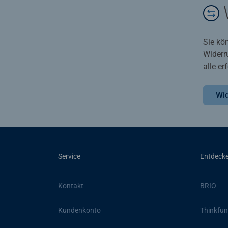
Sie kö
Widerr
alle e
Wid
Service
Entdeck
Kontakt
BRIO
Kundenkonto
Thinkfun