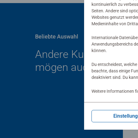
kontinuierlich zu verbes
Seiten. Andere sind opti
Websites genutzt werden
Medieninhalte von Dritta
Beliebte Auswahl
Internationale Datenübe
Anwendungsbereichs der
können.
Andere Kunden
mögen auch
Du entscheidest, welche 
beachte, dass einige Fu
deaktiviert sind. Du kan
Weitere Informationen f
Wies
Jah
Einstellun