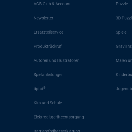
AGB Club & Account
Puzzle
Newsletter
3D Puzzl
Ersatzteilservice
Spiele
Produktrückruf
GraviTra
Autoren und Illustratoren
Malen un
Spielanleitungen
Kinderb
®
tiptoi
Jugendb
Kita und Schule
Elektroaltgeräteentsorgung
Barrierefreiheitserklärung