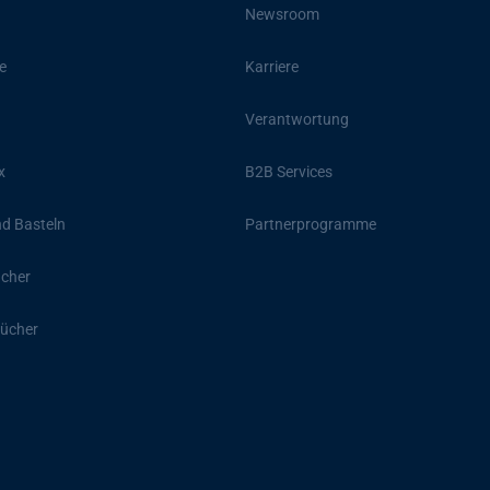
Newsroom
e
Karriere
Verantwortung
x
B2B Services
d Basteln
Partnerprogramme
ücher
ücher