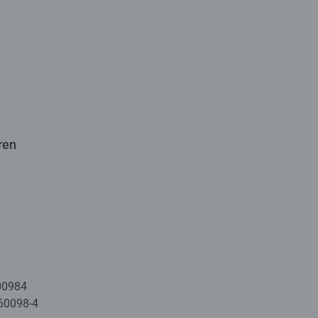
ren
00984
60098-4