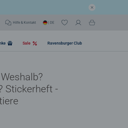
Hilfe & Kontakt
| DE
nke
Sale
Ravensburger Club
 Weshalb?
Stickerheft -
iere