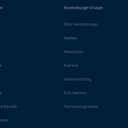
en
Ravensburger Gruppe
Über Ravensburger
Marken
Newsroom
e
Karriere
Verantwortung
x
B2B Services
d Basteln
Partnerprogramme
ücher