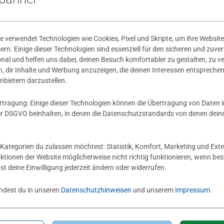
wertungen abgegeben
 verwendet Technologien wie Cookies, Pixel und Skripte, um ihre Website
sern. Einige dieser Technologien sind essenziell für den sicheren und zuve
onal und helfen uns dabei, deinen Besuch komfortabler zu gestalten, zu v
, dir Inhalte und Werbung anzuzeigen, die deinen Interessen entsprechen
nbietern darzustellen.
 Bewertung
rtragung: Einige dieser Technologien können die Übertragung von Daten 
 DSGVO beinhalten, in denen die Datenschutzstandards von denen dein
Kategorien du zulassen möchtest: Statistik, Komfort, Marketing und Exte
nktionen der Website möglicherweise nicht richtig funktionieren, wenn b
nst deine Einwilligung jederzeit ändern oder widerrufen.
indest du in unseren
Datenschutzhinweisen
und unserem
Impressum
.
Zum Newsletter anmelden
 5 € Gutschein sichern!