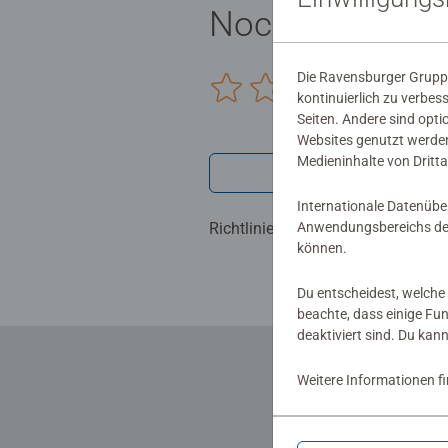
Noch keine Be
Die Ravensburger Gruppe
0/0
kontinuierlich zu verbes
Seiten. Andere sind opti
Websites genutzt werden
Medieninhalte von Dritta
Verfasse eine
Internationale Datenübe
Anwendungsbereichs der
Richtlinien für Bewertungen
können.
Du entscheidest, welche 
beachte, dass einige Fu
deaktiviert sind. Du kan
Weitere Informationen f
... und