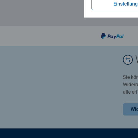
Einstellun
Sie kö
Widerr
alle e
Wid