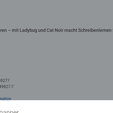
ren – mit Ladybug und Cat Noir macht Schreibenlernen
98277
49827-7
mation
sbanner