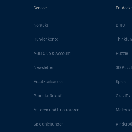
Service
Entdeck
Kontakt
BRIO
Kundenkonto
Thinkfun
AGB Club & Account
Puzzle
Newsletter
3D Puzzl
Ersatzteilservice
Spiele
Produktrückruf
GraviTra
Autoren und Illustratoren
Malen un
Spielanleitungen
Kinderb