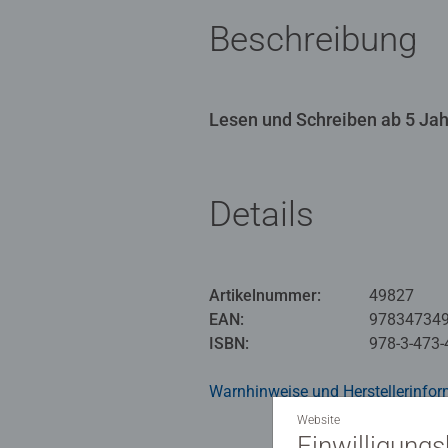
Beschreibung
Lesen und Schreiben ab 5 Jah
Details
Artikelnummer:
49827
EAN:
97834734
ISBN:
978-3-473-
Warnhinweise und Herstellerinfor
Website
Einwilligung