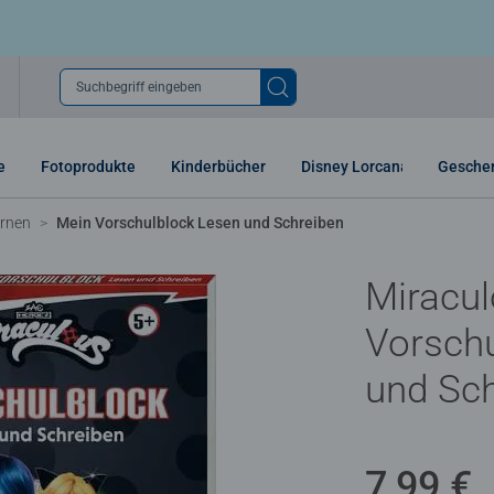
Suchbegriff eingeben
e
Fotoprodukte
Kinderbücher
Disney Lorcana
Gesche
ernen
Mein Vorschulblock Lesen und Schreiben
Miracul
Vorschu
und Sc
7,99 €