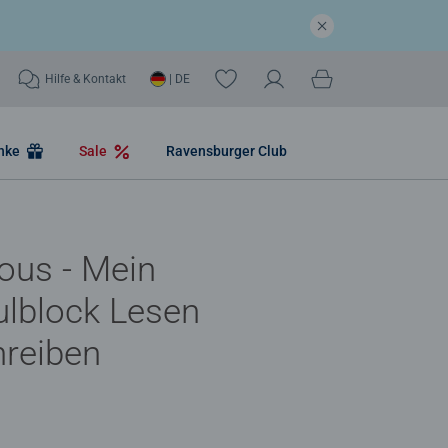
Hilfe & Kontakt
| DE
nke
Sale
Ravensburger Club
ous - Mein
lblock Lesen
hreiben