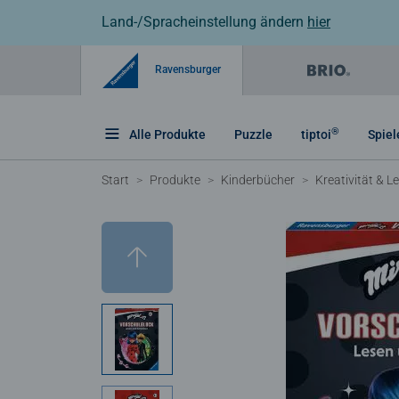
Land-/Spracheinstellung ändern
hier
Ravensburger
®
Alle Produkte
Puzzle
tiptoi
Spiel
Start
Produkte
Kinderbücher
Kreativität & L