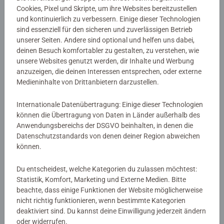
Cookies, Pixel und Skripte, um ihre Websites bereitzustellen
EAN:
9783473475421
und kontinuierlich zu verbessern. Einige dieser Technologien
ISBN:
978-3-473-47542-1
sind essenziell für den sicheren und zuverlässigen Betrieb
unserer Seiten. Andere sind optional und helfen uns dabei,
Warnhinweise und Herstellerinformation
deinen Besuch komfortabler zu gestalten, zu verstehen, wie
unsere Websites genutzt werden, dir Inhalte und Werbung
anzuzeigen, die deinen Interessen entsprechen, oder externe
Medieninhalte von Drittanbietern darzustellen.
Noch keine Bewertungen
abgegeben
Internationale Datenübertragung: Einige dieser Technologien
können die Übertragung von Daten in Länder außerhalb des
Anwendungsbereichs der DSGVO beinhalten, in denen die
0/0
Datenschutzstandards von denen deiner Region abweichen
können.
Verfasse eine Bewertung
Du entscheidest, welche Kategorien du zulassen möchtest:
Statistik, Komfort, Marketing und Externe Medien. Bitte
beachte, dass einige Funktionen der Website möglicherweise
Richtlinien für Bewertungen
nicht richtig funktionieren, wenn bestimmte Kategorien
deaktiviert sind. Du kannst deine Einwilligung jederzeit ändern
oder widerrufen.