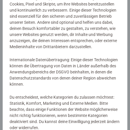
Cookies, Pixel und Skripte, um ihre Websites bereitzustellen
EAN:
9783473511242
und kontinuierlich zu verbessern. Einige dieser Technologien
ISBN:
978-3-473-51124-2
sind essenziell für den sicheren und zuverlässigen Betrieb
unserer Seiten. Andere sind optional und helfen uns dabei,
Warnhinweise und Herstellerinformation
deinen Besuch komfortabler zu gestalten, zu verstehen, wie
unsere Websites genutzt werden, dir Inhalte und Werbung
anzuzeigen, die deinen Interessen entsprechen, oder externe
Noch keine Bewertungen
Medieninhalte von Drittanbietern darzustellen.
abgegeben
Internationale Datenübertragung: Einige dieser Technologien
können die Übertragung von Daten in Länder außerhalb des
0/0
Anwendungsbereichs der DSGVO beinhalten, in denen die
Datenschutzstandards von denen deiner Region abweichen
können.
Verfasse eine Bewertung
Du entscheidest, welche Kategorien du zulassen möchtest:
Statistik, Komfort, Marketing und Externe Medien. Bitte
beachte, dass einige Funktionen der Website möglicherweise
Richtlinien für Bewertungen
nicht richtig funktionieren, wenn bestimmte Kategorien
deaktiviert sind. Du kannst deine Einwilligung jederzeit ändern
oder widerrufen.