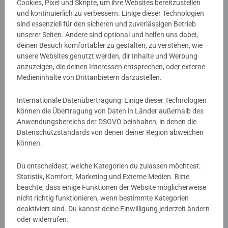
Cookies, Pixel und Skripte, um ihre Websites bereitzustellen
und kontinuierlich zu verbessern. Einige dieser Technologien
Artikelnummer:
52628
sind essenziell für den sicheren und zuverlässigen Betrieb
unserer Seiten. Andere sind optional und helfen uns dabei,
EAN:
9783473526284
deinen Besuch komfortabler zu gestalten, zu verstehen, wie
ISBN:
978-3-473-52628-4
unsere Websites genutzt werden, dir Inhalte und Werbung
anzuzeigen, die deinen Interessen entsprechen, oder externe
Warnhinweise und Herstellerinformation
Medieninhalte von Drittanbietern darzustellen.
Internationale Datenübertragung: Einige dieser Technologien
Noch keine Bewertungen
können die Übertragung von Daten in Länder außerhalb des
Anwendungsbereichs der DSGVO beinhalten, in denen die
abgegeben
Datenschutzstandards von denen deiner Region abweichen
können.
0/0
Du entscheidest, welche Kategorien du zulassen möchtest:
Statistik, Komfort, Marketing und Externe Medien. Bitte
beachte, dass einige Funktionen der Website möglicherweise
Verfasse eine Bewertung
nicht richtig funktionieren, wenn bestimmte Kategorien
deaktiviert sind. Du kannst deine Einwilligung jederzeit ändern
oder widerrufen.
Richtlinien für Bewertungen