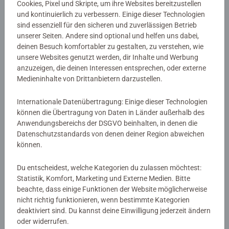
EAN:
9783473478637
Cookies, Pixel und Skripte, um ihre Websites bereitzustellen
ISBN:
978-3-473-47863-7
und kontinuierlich zu verbessern. Einige dieser Technologien
sind essenziell für den sicheren und zuverlässigen Betrieb
unserer Seiten. Andere sind optional und helfen uns dabei,
Warnhinweise und Herstellerinformation
deinen Besuch komfortabler zu gestalten, zu verstehen, wie
unsere Websites genutzt werden, dir Inhalte und Werbung
anzuzeigen, die deinen Interessen entsprechen, oder externe
Noch keine Bewertungen
Medieninhalte von Drittanbietern darzustellen.
abgegeben
Internationale Datenübertragung: Einige dieser Technologien
können die Übertragung von Daten in Länder außerhalb des
0/0
Anwendungsbereichs der DSGVO beinhalten, in denen die
Datenschutzstandards von denen deiner Region abweichen
können.
Verfasse eine Bewertung
Du entscheidest, welche Kategorien du zulassen möchtest:
Statistik, Komfort, Marketing und Externe Medien. Bitte
beachte, dass einige Funktionen der Website möglicherweise
Richtlinien für Bewertungen
nicht richtig funktionieren, wenn bestimmte Kategorien
deaktiviert sind. Du kannst deine Einwilligung jederzeit ändern
oder widerrufen.