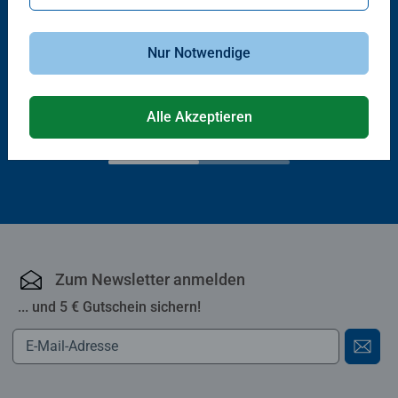
Erstlesebücher
Erstlesebücher
Nur Notwendige
Ein Hai im Badesee
Achtung, Raubritter!
Durchschnittliche Bewertung 4,8 von 5 
Alle Akzeptieren
9,99 €
9,99 €
Zum Newsletter anmelden
... und 5 € Gutschein sichern!