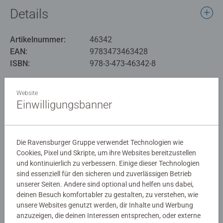
Details
Artikelnummer:
46342
EAN:
9783473463428
ISBN:
978-3-473-46342-8
Warnhinweise und Herstellerinformation
Website
Einwilligungsbanner
Noch keine Bewertungen
abgegeben
Die Ravensburger Gruppe verwendet Technologien wie
Cookies, Pixel und Skripte, um ihre Websites bereitzustellen
und kontinuierlich zu verbessern. Einige dieser Technologien
0/0
sind essenziell für den sicheren und zuverlässigen Betrieb
unserer Seiten. Andere sind optional und helfen uns dabei,
deinen Besuch komfortabler zu gestalten, zu verstehen, wie
unsere Websites genutzt werden, dir Inhalte und Werbung
Verfasse eine Bewertung
anzuzeigen, die deinen Interessen entsprechen, oder externe