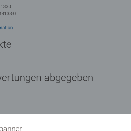
81330
48133-0
mation
kte
wertungen abgegeben
 Bewertung
sbanner