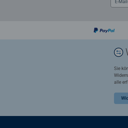
Sie kö
Widerr
alle e
Wid