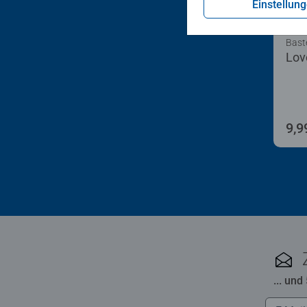
Einstellun
Bast
Lov
9,9
... und