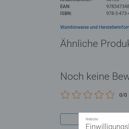
EAN:
97834734
ISBN:
978-3-473-
Warnhinweise und Herstellerinfor
Ähnliche Produ
Noch keine Be
0/0
Verfasse eine
Website
Einwilligung