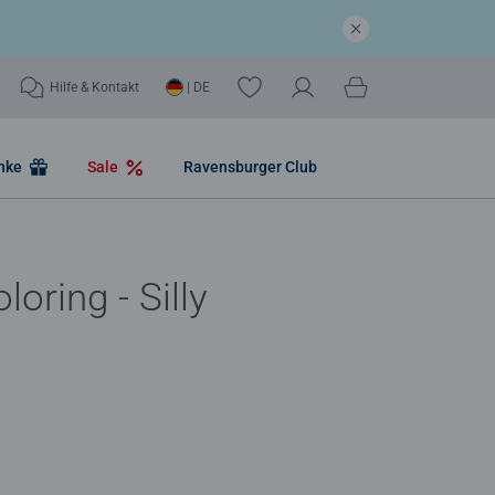
Hilfe & Kontakt
| DE
nke
Sale
Ravensburger Club
oring - Silly