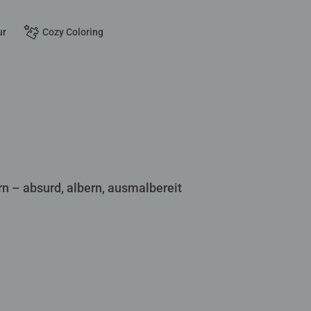
ur
Cozy Coloring
 – absurd, albern, ausmalbereit