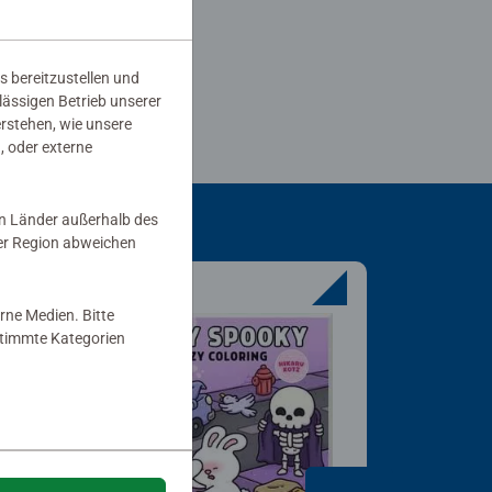
s bereitzustellen und
rlässigen Betrieb unserer
erstehen, wie unsere
, oder externe
in Länder außerhalb des
er Region abweichen
rne Medien. Bitte
estimmte Kategorien