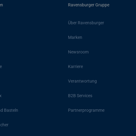
en
Ravensburger Gruppe
Über Ravensburger
Marken
Newsroom
e
Karriere
Verantwortung
x
B2B Services
d Basteln
Partnerprogramme
ücher