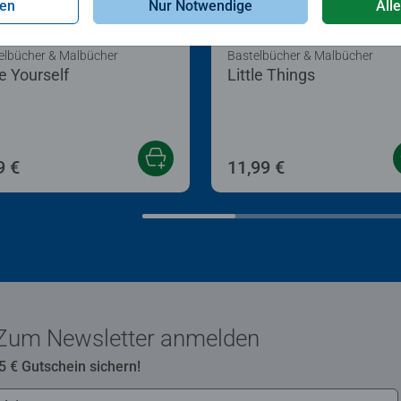
gen
Nur Notwendige
All
elbücher & Malbücher
Bastelbücher & Malbücher
e Yourself
Little Things
9 €
11,99 €
Zum Newsletter anmelden
 5 € Gutschein sichern!