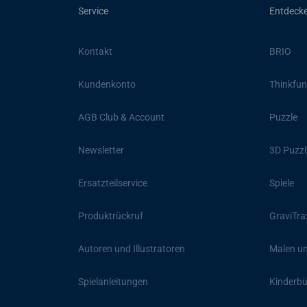
Service
Entdeck
Kontakt
BRIO
Kundenkonto
Thinkfun
AGB Club & Account
Puzzle
Newsletter
3D Puzzl
Ersatzteilservice
Spiele
Produktrückruf
GraviTra
Autoren und Illustratoren
Malen un
Spielanleitungen
Kinderb